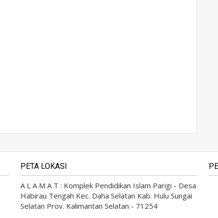
PETA LOKASI
PE
A L A M A T : Komplek Pendidikan Islam Parigi - Desa
Habirau Tengah Kec. Daha Selatan Kab. Hulu Sungai
Selatan Prov. Kalimantan Selatan - 71254