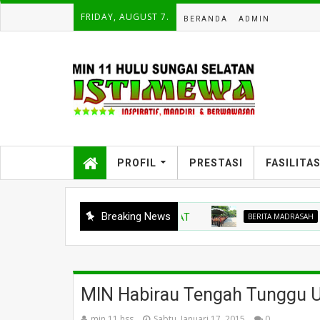
FRIDAY, AUGUST 7.
BERANDA
ADMIN
PROFIL
PRESTASI
FASILITA
Breaking News
BERITA MADRASAH
MIN 1
MIN Habirau Tengah Tunggu U
min 11 hss
Sabtu, Januari 17, 2015
0