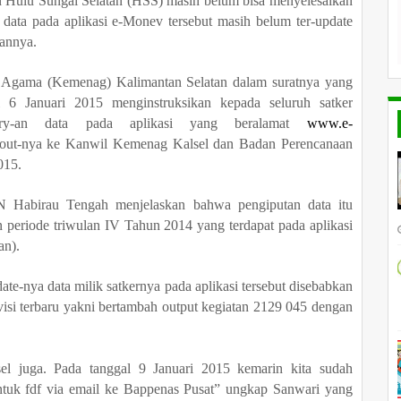
 Hulu Sungai Selatan (HSS) masih belum bisa menyelesaikan
a data pada aplikasi e-Monev tersebut masih belum ter-update
kannya.
 Agama (Kemenag) Kalimantan Selatan dalam suratnya yang
l 6 Januari 2015 menginstruksikan kepada seluruh satker
try-an data pada aplikasi yang beralamat
www.e-
 out-nya ke Kanwil Kemenag Kalsel dan Badan Perencanaan
015.
N Habirau Tengah menjelaskan bahwa pengiputan data itu
n periode triwulan IV Tahun 2014 yang terdapat pada aplikasi
an).
e-nya data milik satkernya pada aplikasi tersebut disebabkan
si terbaru yakni bertambah output kegiatan 2129 045 dengan
sel juga. Pada tanggal 9 Januari 2015 kemarin kita sudah
ntuk fdf via email ke Bappenas Pusat” ungkap Sanwari yang