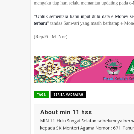
mengaku tiap hari selalu memantau updating pada e
“
Untuk sementara kami input dulu data e Monev s
terbaru
” tandas Sanwari yang masih berharap e-Mone
(Rep/Ft : M. Nor)
TAGS:
BERITA MADRASAH
About min 11 hss
MIN 11 Hulu Sungai Selatan sebelumnya ber
kepada SK Menteri Agama Nomor : 671 Tahu