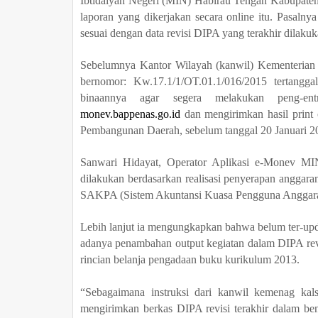
Ibtidaiyah Negeri (MIN) Habirau Tengah Kabupaten
laporan yang dikerjakan secara online itu. Pasalny
sesuai dengan data revisi DIPA yang terakhir dilaku
Sebelumnya Kantor Wilayah (kanwil) Kementerian
bernomor: Kw.17.1/1/OT.01.1/016/2015 tertangga
binaannya agar segera melakukan peng-en
monev.bappenas.go.id
dan mengirimkan hasil print
Pembangunan Daerah, sebelum tanggal 20 Januari 2
Sanwari Hidayat, Operator Aplikasi e-Monev MI
dilakukan berdasarkan realisasi penyerapan anggara
SAKPA (Sistem Akuntansi Kuasa Pengguna Anggar
Lebih lanjut ia mengungkapkan bahwa belum ter-updat
adanya penambahan output kegiatan dalam DIPA revi
rincian belanja pengadaan buku kurikulum 2013.
“Sebagaimana instruksi dari kanwil kemenag kal
mengirimkan berkas DIPA revisi terakhir dalam be