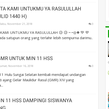
NTA KAMI UNTUKMU YA RASULULLAH
LID 1440 H)
Rabu, November 21, 2018
0
KAMI UNTUKMU YA RASULULLAH 😥 😥 •┈•◎❖ 💚 💜
da satupun orang yang terlahir lebih sempurna darimu..
GMR UNTUK MIN 11 HSS
Jumat, November 16, 2018
0
 11 Hulu Sungai Selatan kembali mendapat undangan
i ajang Gelar Maulidur Rasul (GMR) XIV yang
..
IN 11 HSS DAMPINGI SISWANYA
NG