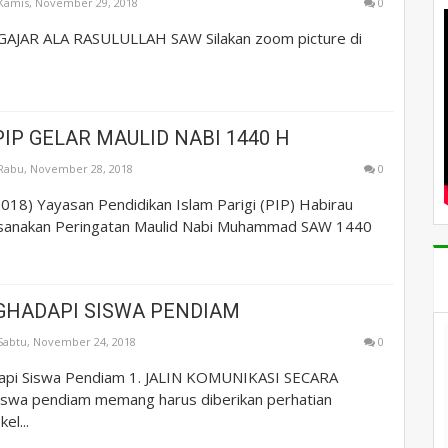
Kamis, November 29, 2018
0
AJAR ALA RASULULLAH SAW Silakan zoom picture di
IP GELAR MAULID NABI 1440 H
Rabu, November 28, 2018
0
018) Yayasan Pendidikan Islam Parigi (PIP) Habirau
sanakan Peringatan Maulid Nabi Muhammad SAW 1440
GHADAPI SISWA PENDIAM
Sabtu, November 24, 2018
0
api Siswa Pendiam 1. JALIN KOMUNIKASI SECARA
swa pendiam memang harus diberikan perhatian
el...