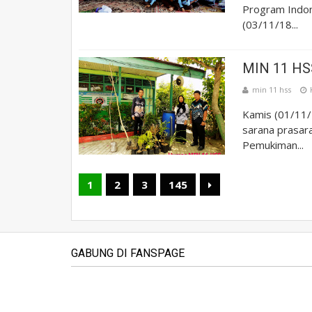
Program Indon
(03/11/18...
MIN 11 H
min 11 hss
Kamis (01/11/
sarana prasar
Pemukiman...
1
2
3
145
GABUNG DI FANSPAGE