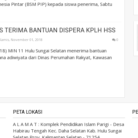
esia Pintar (BSM PIP) kepada siswa penerima, Sabtu
SS TERIMA BANTUAN DISPERA KPLH HSS
Kamis, November 01, 2018
0
18) MIN 11 Hulu Sungai Selatan menerima bantuan
ana adiwiyata dari Dinas Perumahan Rakyat, Kawasan
PETA LOKASI
PE
A L A M A T : Komplek Pendidikan Islam Parigi - Desa
Habirau Tengah Kec. Daha Selatan Kab. Hulu Sungai
Selatan Prov. Kalimantan Selatan - 71254