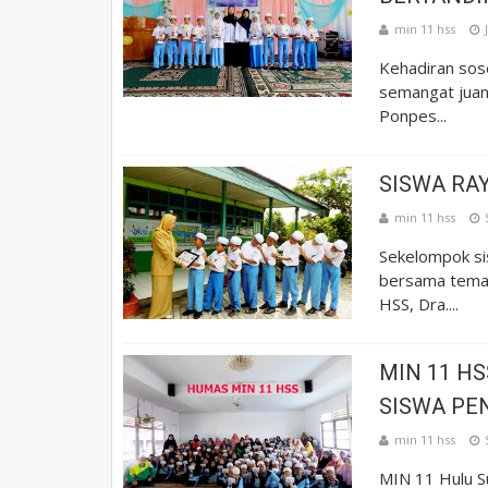
min 11 hss
Kehadiran sos
semangat juan
Ponpes...
SISWA RA
min 11 hss
Sekelompok sis
bersama tema
HSS, Dra....
MIN 11 H
SISWA PE
min 11 hss
MIN 11 Hulu S