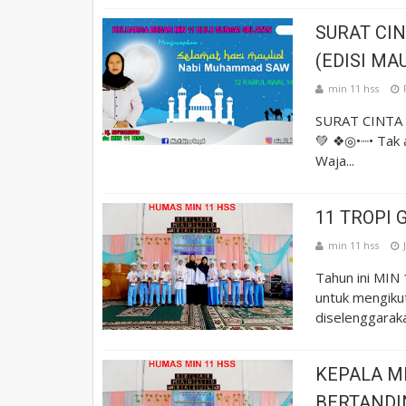
SURAT CI
(EDISI MAU
min 11 hss
SURAT CINTA 
💚 ❖◎•┈• Tak a
Waja...
11 TROPI 
min 11 hss
Tahun ini MIN
untuk mengikut
diselenggaraka.
KEPALA M
BERTANDI