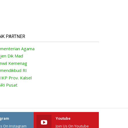
NK PARTNER
menterian Agama
rjen Dik Mad
nwil Kemenag
mendikbud RI
IKP Prov. Kalsel
RI Pusat
agram
Youtube
Us On Instagram
Join Us On Youtube