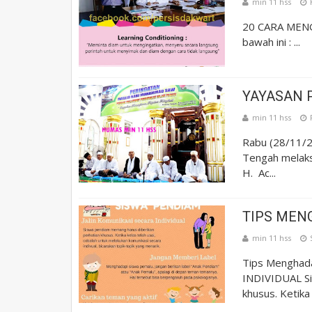
min 11 hss
20 CARA MENG
bawah ini : ...
YAYASAN P
min 11 hss
Rabu (28/11/2
Tengah melak
H. Ac...
TIPS MEN
min 11 hss
Tips Menghad
INDIVIDUAL Si
khusus. Ketika k