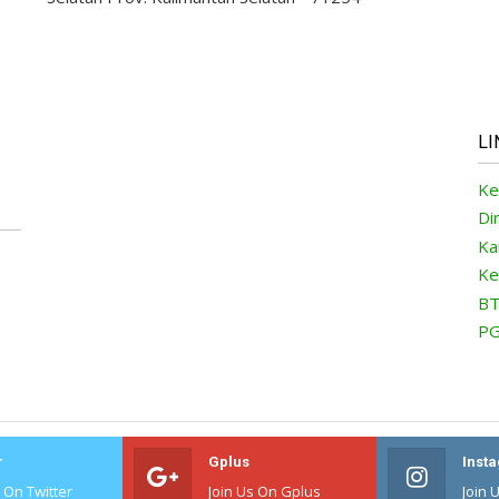
LI
Ke
Di
Ka
Ke
BT
PG
r
Gplus
Inst
s On Twitter
Join Us On Gplus
Join 