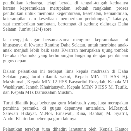
pendidikan keluarga, tetapi berada di tengah-tengah keduanya
karena kepramukaan merupakan sebuah rangkaian proses
pendidikan untuk membina kegembiraan, kesehatan, kemandirian,
keterampilan dan kesediaan memberikan pertolongan," katanya,
saat memberikan sambutan, bertempat di gedung olahraga Daha
Selatan, Jum'at (12/4) sore.
Ia mengajak agar bersama-sama mengurus kepramukaan ini
khususnya di Kwartir Ranting Daha Selatan, untuk membina anak-
anak menjadi lebih baik serta Kwarran merupakan ujung tombak
Gerakan Pramuka yang berhubungan langsung dengan pembinaan
gugus depan.
Dalam pelantikan ini terdapat lima kepala madrasah di Daha
Selatan yang turut dilantik yakni, Kepala MIN 11 HSS Hj.
Ma’shumah, Kepala MIN 12 HSS Basyaritul Rusydah, Kepala MI
Washliyatul Jannah Khairiansyah, Kepala MTsN 9 HSS M. Taufik,
dan Kepala MTs Izarussalam Muslim.
Turut dilantik juga beberapa guru Madrasah yang juga merupakan
pembina pramuka di gugus depannya antaralain, M.Rasyid,
Sanwari Hidayat, M.Nor, Ernawati, Rina, Bahtiar, M. Syafi’I,
Abdul Khair dan beberapa guru lainnya.
Pelantikan tersebut juga dihadiri langsung oleh Kepala Kantor