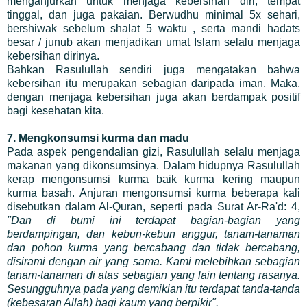
menganjurkan untuk menjaga kebersihan diri, tempat
tinggal, dan juga pakaian. Berwudhu minimal 5x sehari,
bershiwak sebelum shalat 5 waktu , serta mandi hadats
besar / junub akan menjadikan umat Islam selalu menjaga
kebersihan dirinya.
Bahkan Rasulullah sendiri juga mengatakan bahwa
kebersihan itu merupakan sebagian daripada iman. Maka,
dengan menjaga kebersihan juga akan berdampak positif
bagi kesehatan kita.
7. Mengkonsumsi kurma dan madu
Pada aspek pengendalian gizi, Rasulullah selalu menjaga
makanan yang dikonsumsinya. Dalam hidupnya Rasulullah
kerap mengonsumsi kurma baik kurma kering maupun
kurma basah. Anjuran mengonsumsi kurma beberapa kali
disebutkan dalam Al-Quran, seperti pada Surat Ar-Ra'd: 4,
"Dan di bumi ini terdapat bagian-bagian yang
berdampingan, dan kebun-kebun anggur, tanam-tanaman
dan pohon kurma yang bercabang dan tidak bercabang,
disirami dengan air yang sama. Kami melebihkan sebagian
tanam-tanaman di atas sebagian yang lain tentang rasanya.
Sesungguhnya pada yang demikian itu terdapat tanda-tanda
(kebesaran Allah) bagi kaum yang berpikir".