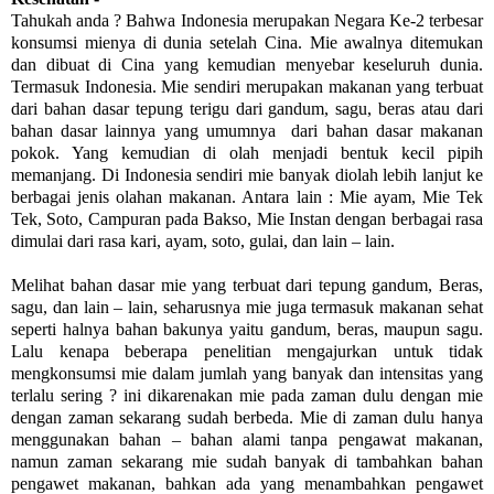
Tahukah anda ? Bahwa Indonesia merupakan Negara Ke-2 terbesar
konsumsi mienya di dunia setelah Cina. Mie awalnya ditemukan
dan dibuat di Cina yang kemudian menyebar keseluruh dunia.
Termasuk Indonesia. Mie sendiri merupakan makanan yang terbuat
dari bahan dasar tepung terigu dari gandum, sagu, beras atau dari
bahan dasar lainnya yang umumnya dari bahan dasar makanan
pokok. Yang kemudian di olah menjadi bentuk kecil pipih
memanjang. Di Indonesia sendiri mie banyak diolah lebih lanjut ke
berbagai jenis olahan makanan. Antara lain : Mie ayam, Mie Tek
Tek, Soto, Campuran pada Bakso,
Mie Instan dengan berbagai rasa
dimulai dari rasa kari, ayam, soto, gulai, dan lain – lain.
Melihat bahan dasar mie yang terbuat dari tepung gandum, Beras,
sagu, dan lain – lain, seharusnya mie juga termasuk makanan sehat
seperti halnya bahan bakunya yaitu gandum, beras, maupun sagu.
Lalu kenapa beberapa penelitian mengajurkan untuk tidak
mengkonsumsi mie dalam jumlah yang banyak dan intensitas yang
terlalu sering ? ini dikarenakan mie pada zaman dulu dengan mie
dengan zaman sekarang sudah berbeda. Mie di zaman dulu hanya
menggunakan bahan – bahan alami tanpa pengawat makanan,
namun zaman sekarang mie sudah banyak di tambahkan bahan
pengawet makanan, bahkan ada yang menambahkan pengawet