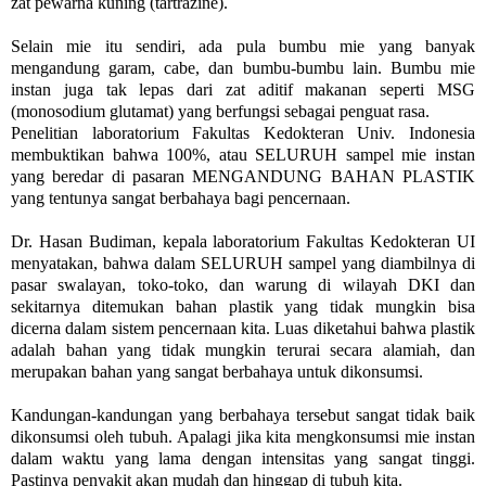
zat pewarna kuning (tartrazine).
Selain mie itu sendiri, ada pula bumbu mie yang banyak
mengandung garam, cabe, dan bumbu-bumbu lain. Bumbu mie
instan juga tak lepas dari zat aditif makanan seperti MSG
(monosodium glutamat) yang berfungsi sebagai penguat rasa.
Penelitian laboratorium Fakultas Kedokteran Univ. Indonesia
membuktikan bahwa 100%, atau SELURUH sampel mie instan
yang beredar di pasaran MENGANDUNG BAHAN PLASTIK
yang tentunya sangat berbahaya bagi pencernaan.
Dr. Hasan Budiman, kepala laboratorium Fakultas Kedokteran UI
menyatakan, bahwa dalam SELURUH sampel yang diambilnya di
pasar swalayan, toko-toko, dan warung di wilayah DKI dan
sekitarnya ditemukan bahan plastik yang tidak mungkin bisa
dicerna dalam sistem pencernaan kita. Luas diketahui bahwa plastik
adalah bahan yang tidak mungkin terurai secara alamiah, dan
merupakan bahan yang sangat berbahaya untuk dikonsumsi.
Kandungan-kandungan yang berbahaya tersebut sangat tidak baik
dikonsumsi oleh tubuh. Apalagi jika kita mengkonsumsi mie instan
dalam waktu yang lama dengan intensitas yang sangat tinggi.
Pastinya penyakit akan mudah dan hinggap di tubuh kita.