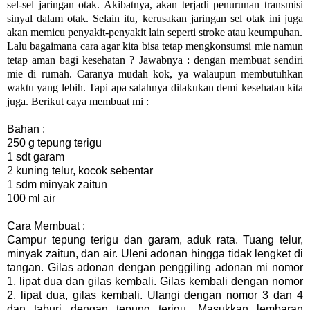
sel-sel jaringan otak. Akibatnya, akan terjadi penurunan transmisi
sinyal dalam otak. Selain itu, kerusakan jaringan sel otak ini juga
akan memicu penyakit-penyakit lain seperti stroke atau keumpuhan.
Lalu bagaimana cara agar kita bisa tetap mengkonsumsi mie namun
tetap aman bagi kesehatan ? Jawabnya : dengan membuat sendiri
mie di rumah. Caranya mudah kok, ya walaupun membutuhkan
waktu yang lebih. Tapi apa salahnya dilakukan demi kesehatan kita
juga. Berikut caya membuat mi :
Bahan :
250 g tepung terigu
1 sdt garam
2 kuning telur, kocok sebentar
1 sdm minyak zaitun
100 ml air
Cara Membuat :
Campur tepung terigu dan garam, aduk rata. Tuang telur,
minyak zaitun, dan air. Uleni adonan hingga tidak lengket di
tangan. Gilas adonan dengan penggiling adonan mi nomor
1, lipat dua dan gilas kembali. Gilas kembali dengan nomor
2, lipat dua, gilas kembali. Ulangi dengan nomor 3 dan 4
dan taburi dengan tepung terigu. Masukkan lembaran