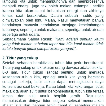
lambung kita untuk menampungnya dan memprosesnya
menjadi energi, juga tak boleh makan terlampau sedikit
karena kita akan cepat kehabisan energi dan akhirnya
lemas saat beraktivitas. Dalam sebuah hadits yang
diriwayatkan oleh Ibnu Majah, Rasul menyatakan bahwa
hendaknya manusia hendaknya menjaga keseimbangan
tubuhnya, sepertiga untuk makanan, sepertiga untuk air dan
sepertiga untuk udara.
Sebagaimana Sabda Rasul:
"Kami adalah sebuah kaum
yang tidak makan sebelum lapar dan bila kami makan tidak
terlalu banyak (tidak sampai kekenyangan)".
2. Tidur yang cukup
Setelah seharian beraktivitas, tubuh kita perlu beristirahat.
Tidur yang cukup untuk ukuran orang dewasa adalah sekitar
6-8 jam. Tidur cukup sangat penting untuk menjaga
kesehatan tubuh kita, apalagi untuk kita yang berstatus
sebagai pekerja, tidur cukup dapat meningkatkan daya
konsentrasi saat bekerja. Kalau tubuh kita kekurangan tidur,
maka kita akan sulit untuk berkonsentrasi, tubuh kita terasa
lemas, dan sulit untuk berpikir jernih. Rasulullah
membiasakan dirinya tidur segera selesai menunaikan
shalat Isya dan bangun lebih cepat di sepertiga malam