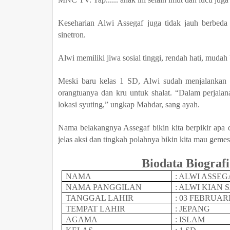
Keseharian Alwi Assegaf juga tidak jauh berbed
sinetron.
Alwi memiliki jiwa sosial tinggi, rendah hati, mudah 
Meski baru kelas 1 SD, Alwi sudah menjalankan i
orangtuanya dan kru untuk shalat. “Dalam perjalana
lokasi syuting,” ungkap Mahdar, sang ayah.
Nama belakangnya Assegaf bikin kita berpikir apa d
jelas aksi dan tingkah polahnya bikin kita mau geme
Biodata Biograf
NAMA
: ALWI ASSEG
NAMA PANGGILAN
: ALWI KIAN
TANGGAL LAHIR
: 03 FEBRUARI
TEMPAT LAHIR
: JEPANG
AGAMA
: ISLAM