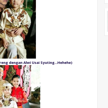
eng dengan Alwi Usai Syuting...Hehehe)