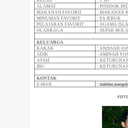
KELAS
: 1 SD
ALAMAT
: PONDOK IN
MAKANAN FAVORIT
: MAKANAN 
MINUMAN FAVORIT
: ES JERUK
PELAJARAN FAVORIT
: AGAMA ISL
OLAHRAGA
: SEPAK BOL
KELUARGA
KAKAK
: ANISSAH A
ADIK
: AMINAH YO
AYAH
: KETURUNA
IBU
: KETURUNA
KONTAK
E-MAIL
:
mahdar.assega
FOT