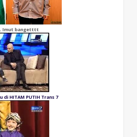
.. Imut bangetttt
u di HITAM PUTIH Trans 7