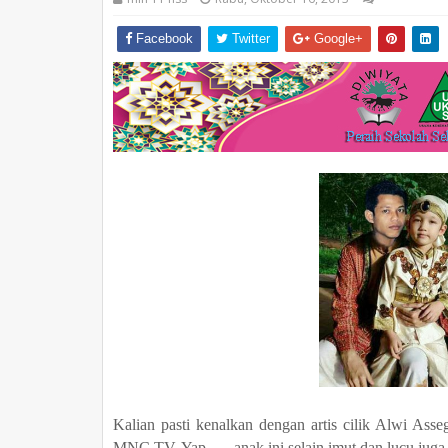
Facebook
Twitter
Google+
Kalian pasti kenalkan dengan artis cilik Alwi Asse
MNC TV. Yap...... anak ini selain imut dan lucu juga 