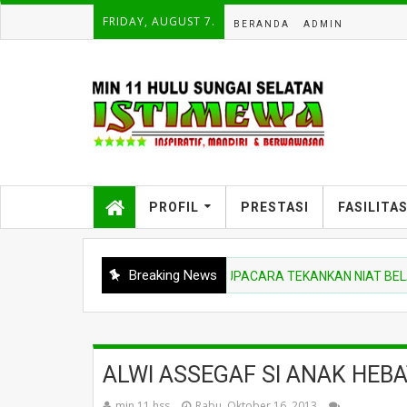
FRIDAY, AUGUST 7.
BERANDA
ADMIN
PROFIL
PRESTASI
FASILITA
Breaking News
BERITA MADRASAH
PEMBINA UPACARA TEKANKAN NIAT BELAJAR DA
ALWI ASSEGAF SI ANAK HEBA
min 11 hss
Rabu, Oktober 16, 2013