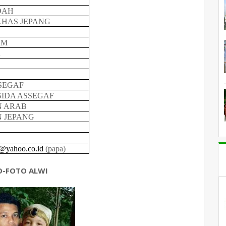
DAH
KHAS JEPANG
AM
A
SSEGAF
SIDA ASSEGAF
N ARAB
N JEPANG
f@yahoo.co.id
(papa)
O-FOTO ALWI