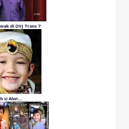
wak di OVJ Trans 7
h si Alwi....