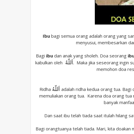
Ibu
bagi semua orang adalah orang yang san
menyusui, membesarkan dan 
Bagi
ibu
dan anak yang sholeh. Doa seorang
ib
اَللّهُ
.
kabulkan oleh
Maka jika seseorang ingin s
memohon doa rest
اَللّهُ
Ridha
adalah ridha kedua orang tua. Bagi
memuliakan orang tua. Karena doa orang tu
banyak manfaat
Dan saat ibu telah tiada saat itulah hilang 
Bagi orangtuanya telah tiada. Mari, kita doak