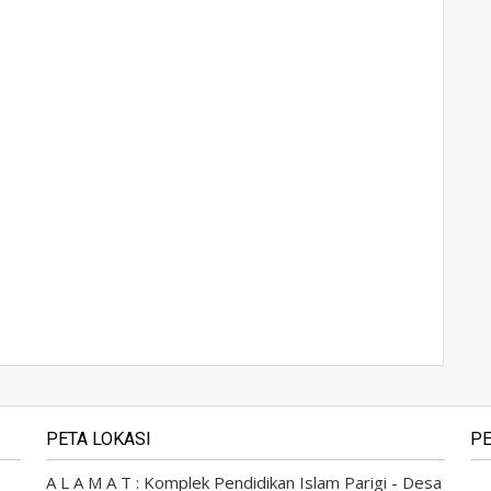
PETA LOKASI
PE
A L A M A T : Komplek Pendidikan Islam Parigi - Desa