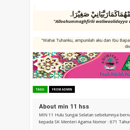
َمْهُمَاكَمَارَبَّيَانِيْ صَغِيْرَا
“Alloohummaghfirlii waliwaaliday
“Wahai Tuhanku, ampunilah aku dan Ibu Bapa
di
TAGS:
FROM ADMIN
About min 11 hss
MIN 11 Hulu Sungai Selatan sebelumnya ber
kepada SK Menteri Agama Nomor : 671 Tahu