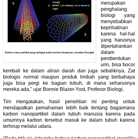
merupakan
penghalang
biologi yang
menyebabkan
keprihatinan
karena hal-hal
yang harusnya
dipertahankan
dalam
Karbon nano partikel yang terdapat pada monitor komputer, (sumber:Google)
pembentukan
urin, bisa bocor
kembali ke dalam aliran darah dan juga sebaliknya. Zat
biologis normal maupun produk limbah yang berbahaya
juga bisa pergi ke bagian tubuh, di mana seharusnya
mereka ada," ujar Bonnie Blazer-Yost, Profesor Biologi.
Tim mengatakan, hasil penelitian ini penting untuk
mendapatkan pemahaman lebih baik tentang bagaimana
karbon nanopartikel dalam tubuh manusia karena pada
umumnya karbon tersebut masuk ke dalam tubuh karena
terhirup melalui udara.