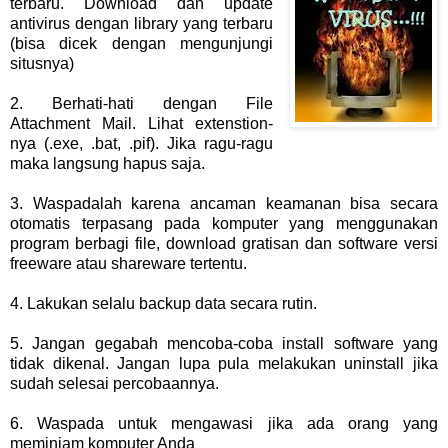
terbaru. Download dan update
antivirus dengan library yang terbaru
(bisa dicek dengan mengunjungi
situsnya)
2. Berhati-hati dengan File
Attachment Mail. Lihat extenstion-
nya (.exe, .bat, .pif). Jika ragu-ragu
maka langsung hapus saja.
3. Waspadalah karena ancaman keamanan bisa secara
otomatis terpasang pada komputer yang menggunakan
program berbagi file, download gratisan dan software versi
freeware atau shareware tertentu.
4. Lakukan selalu backup data secara rutin.
5. Jangan gegabah mencoba-coba install software yang
tidak dikenal. Jangan lupa pula melakukan uninstall jika
sudah selesai percobaannya.
6. Waspada untuk mengawasi jika ada orang yang
meminjam komputer Anda