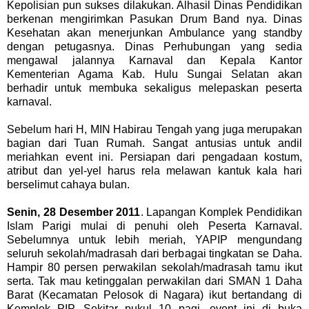
Kepolisian pun sukses dilakukan. Alhasil Dinas Pendidikan
berkenan mengirimkan Pasukan Drum Band nya. Dinas
Kesehatan akan menerjunkan Ambulance yang standby
dengan petugasnya. Dinas Perhubungan yang sedia
mengawal jalannya Karnaval dan Kepala Kantor
Kementerian Agama Kab. Hulu Sungai Selatan akan
berhadir untuk membuka sekaligus melepaskan peserta
karnaval.
Sebelum hari H, MIN Habirau Tengah yang juga merupakan
bagian dari Tuan Rumah. Sangat antusias untuk andil
meriahkan event ini. Persiapan dari pengadaan kostum,
atribut dan yel-yel harus rela melawan kantuk kala hari
berselimut cahaya bulan.
Senin, 28 Desember 2011
. Lapangan Komplek Pendidikan
Islam Parigi mulai di penuhi oleh Peserta Karnaval.
Sebelumnya untuk lebih meriah, YAPIP mengundang
seluruh sekolah/madrasah dari berbagai tingkatan se Daha.
Hampir 80 persen perwakilan sekolah/madrasah tamu ikut
serta. Tak mau ketinggalan perwakilan dari SMAN 1 Daha
Barat (Kecamatan Pelosok di Nagara) ikut bertandang di
Komplek PIP. Sekitar pukul 10 pagi, event ini di buka