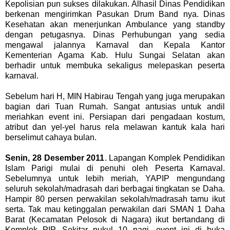
Kepolisian pun sukses dilakukan. Alhasil Dinas Pendidikan
berkenan mengirimkan Pasukan Drum Band nya. Dinas
Kesehatan akan menerjunkan Ambulance yang standby
dengan petugasnya. Dinas Perhubungan yang sedia
mengawal jalannya Karnaval dan Kepala Kantor
Kementerian Agama Kab. Hulu Sungai Selatan akan
berhadir untuk membuka sekaligus melepaskan peserta
karnaval.
Sebelum hari H, MIN Habirau Tengah yang juga merupakan
bagian dari Tuan Rumah. Sangat antusias untuk andil
meriahkan event ini. Persiapan dari pengadaan kostum,
atribut dan yel-yel harus rela melawan kantuk kala hari
berselimut cahaya bulan.
Senin, 28 Desember 2011
. Lapangan Komplek Pendidikan
Islam Parigi mulai di penuhi oleh Peserta Karnaval.
Sebelumnya untuk lebih meriah, YAPIP mengundang
seluruh sekolah/madrasah dari berbagai tingkatan se Daha.
Hampir 80 persen perwakilan sekolah/madrasah tamu ikut
serta. Tak mau ketinggalan perwakilan dari SMAN 1 Daha
Barat (Kecamatan Pelosok di Nagara) ikut bertandang di
Komplek PIP. Sekitar pukul 10 pagi, event ini di buka