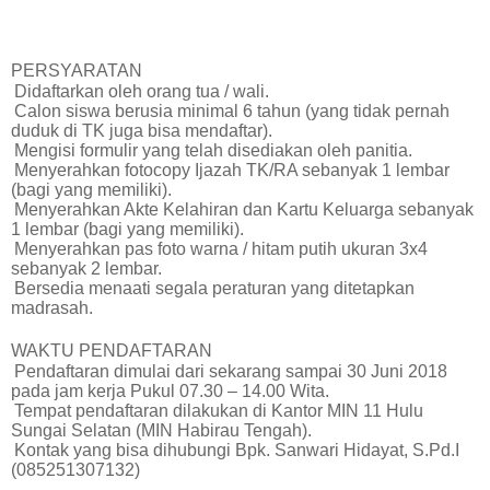
PERSYARATAN
Didaftarkan oleh orang tua / wali.
Calon siswa berusia minimal 6 tahun (yang tidak pernah
duduk di TK juga bisa mendaftar).
Mengisi formulir yang telah disediakan oleh panitia.
Menyerahkan fotocopy Ijazah TK/RA sebanyak 1 lembar
(bagi yang memiliki).
Menyerahkan Akte Kelahiran dan Kartu Keluarga sebanyak
1 lembar (bagi yang memiliki).
Menyerahkan pas foto warna / hitam putih ukuran 3x4
sebanyak 2 lembar.
Bersedia menaati segala peraturan yang ditetapkan
madrasah.
WAKTU PENDAFTARAN
Pendaftaran dimulai
dari sekarang sampai 30 Juni
201
8
pada jam kerja Pukul 07.30 – 14.00 Wita.
Tempat pendaftaran dilakukan di Kantor MIN
11 Hulu
Sungai Selatan (MIN
Habirau Tengah
).
Kontak yang bisa dihubungi Bpk. Sanwari Hidayat, S.Pd.I
(085251307132)