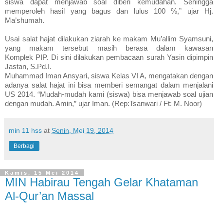
siswa dapat menjawab soal diberi kemudahan. Sehingga
memperoleh hasil yang bagus dan lulus 100 %,” ujar Hj.
Ma’shumah.
Usai salat hajat dilakukan ziarah ke makam Mu’allim Syamsuni,
yang makam tersebut masih berasa dalam kawasan
Komplek
PIP
. Di sini dilakukan pembacaan surah Yasin dipimpin
Jastan, S.Pd.I.
Muhammad Iman Ansyari, siswa Kelas VI A, mengatakan dengan
adanya salat hajat ini bisa memberi semangat dalam menjalani
US 2014. “Mudah-mudah kami (siswa) bisa menjawab soal ujian
dengan mudah. Amin,” ujar Iman. (Rep:Tsanwari / Ft: M. Noor)
min 11 hss
at
Senin, Mei 19, 2014
Berbagi
Kamis, 15 Mei 2014
MIN Habirau Tengah Gelar Khataman
Al-Qur’an Massal