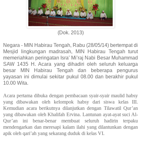
(Dok. 2013)
Negara -
MIN
Habirau Tengah, Rabu (28/05/14) bertempat di
Mesjid lingkungan madrasah, MIN Habirau Tengah turut
memeriahkan peringatan Isra’ Mi’raj Nabi Besar Muhammad
SAW 1435 H. Acara yang dihadiri oleh seluruh keluarga
besar MIN Habirau Tengah dan beberapa pengurus
yayasan ini dimulai sekitar pukul 08.00 dan berakhir pukul
10.00 Wita.
Acara pertama dibuka dengan pembacaan syair-syair maulid habsy
yang dibawakan oleh kelompok habsy dari siswa kelas III.
Kemudian acara berikutnya dilanjutkan dengan Tilawatil Qur’an
yang dibawakan oleh Khalifah Ervina. Lantunan ayat-ayat suci Al-
Qur’an ini benar-benar membuat seluruh hadirin terpaku
mendengarkan dan meresapi kalam ilahi yang dilantunkan dengan
apik oleh qari’ah yang sekarang duduk di kelas VI.