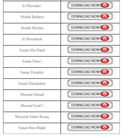
Al Muwatho’
Shohih Bukhori
Shohih Muslim
Al Mustadrok
Sunan Abu Daud
Sunan Nasa’i
Sunan Tirmidzy
Sunan Daruquthny
Musnad Ahmad
Musnad Syafi’i
Musonaf Abdur Rozaq
Sunan Ibnu Majah