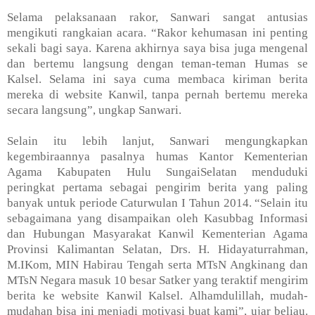
Selama pelaksanaan rakor, Sanwari sangat antusias
mengikuti rangkaian acara. “Rakor kehumasan
ini
penting
sekali bagi saya. Karena akhirnya saya bisa juga mengenal
dan bertemu langsung dengan teman-teman Humas se
Kalsel. Selama ini saya cuma membaca kiriman berita
mereka di website Kanwil, tanpa pernah bertemu mereka
secara langsung”, ungkap Sanwari.
Selain itu lebih lanjut, Sanwari mengungkapkan
kegembiraannya pasalnya humas Kantor Kementerian
Agama Kabupaten Hulu
Sungai
Selatan menduduki
peringkat pertama sebagai pengirim berita yang paling
banyak untuk periode Caturwulan I Tahun 2014. “Selain itu
sebagaimana yang disampaikan oleh Kasubbag Informasi
dan Hubungan Masyarakat Kanwil Kementerian Agama
Provinsi Kalimantan Selatan, Drs. H. Hidayaturrahman,
M.IKom,
MIN
Habirau Tengah serta MTsN Angkinang dan
MTsN
Negara
masuk 10 besar Satker yang teraktif mengirim
berita ke website Kanwil Kalsel. Alhamdulillah, mudah-
mudahan bisa ini menjadi motivasi buat kami”, ujar beliau.