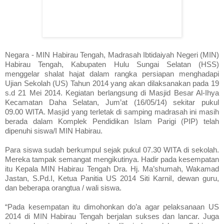
Negara -
MIN
Habirau Tengah, Madrasah Ibtidaiyah Negeri (
MIN
)
Habirau Tengah, Kabupaten Hulu Sungai Selatan (
HSS
)
menggelar shalat hajat dalam rangka persiapan menghadapi
Ujian Sekolah (US) Tahun 2014 yang akan dilaksanakan pada 19
s.d 21 Mei 2014. Kegiatan berlangsung di Masjid Besar Al-Ihya
Kecamatan Daha Selatan, Jum’at (16/05/14) sekitar pukul
09.00
WITA
. Masjid yang terletak di samping madrasah ini masih
berada dalam Komplek Pendidikan Islam Parigi (
PIP
) telah
dipenuhi siswa/I
MIN
Habirau.
Para siswa sudah berkumpul sejak pukul 07.30
WITA
di sekolah.
Mereka tampak semangat mengikutinya. Hadir pada kesempatan
itu Kepala
MIN
Habirau Tengah Dra. Hj. Ma’shumah, Wakamad
Jastan, S.Pd.I, Ketua Panitia US 2014 Siti KarniI, dewan guru,
dan beberapa orangtua / wali siswa.
“Pada kesempatan itu dimohonkan do’a agar pelaksanaan US
2014 di
MIN
Habirau Tengah berjalan sukses dan lancar. Juga