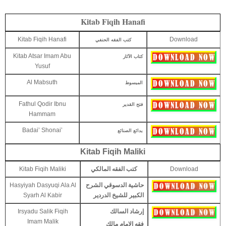
Kitab Fiqih Hanafi
Kitab Fiqih Hanafi
Download
كتب الفقه الحنفي
Kitab Atsar Imam Abu
كتاب الآثار
Yusuf
Al Mabsuth
المبسوط
Fathul Qodir Ibnu
فتح القدير
Hammam
Badai’ Shonai’
بدائع الصنائع
Kitab Fiqih Maliki
Kitab Fiqih Maliki
كتب الفقه المالكي
Download
Hasyiyah Dasyuqi Ala Al
حاشية الدسوقي الشرح
Syarh Al Kabir
الكبير للشيخ الدردير
Irsyadu Salik Fiqih
إرشاد السالك
Imam Malik
فقه الإمام مالك