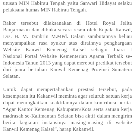
utusan
MIN
Habirau Tengah yaitu Sanwari Hidayat selaku
pelaksana humas
MIN
Habirau Tengah.
Rakor tersebut dilaksanakan di
Hotel Royal
Jelita
Banjarmasin dan dibuka secara resmi oleh Kepala Kanwil,
Drs. H. M. Tambrin M.MPd. Dalam sambutannya beliau
menyampaikan rasa syukur atas diraihnya penghargaan
Website Kanwil Kemenag Kalsel sebagai Juara I
Nasional
Portal Website
Kementerian Agama Terbaik se-
Indonesia Tahun 2013 yang dapat merebut predikat tersebut
dari juara bertahan Kanwil Kemenag Provinsi Sumatera
Selatan.
Untuk dapat mempertahankan prestasi tersebut, pada
kesempatan itu Kakanwil meminta agar seluruh satuan kerja
dapat meningkatkan keaktifannya dalam kontribusi berita.
“Agar Kantor Kemenag Kabupaten/Kota serta satuan kerja
madrasah se-Kalimantan Selatan bisa aktif dalam mengirim
berita kegiatan instansinya masing-masing di website
Kanwil Kemenag Kalsel”, harap Kakanwil.