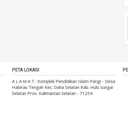
PETA LOKASI
PE
A L A M A T : Komplek Pendidikan Islam Parigi - Desa
Habirau Tengah Kec. Daha Selatan Kab. Hulu Sungai
Selatan Prov. Kalimantan Selatan - 71254