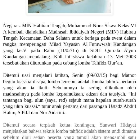
Negara - MIN Habirau Tengah, Muhammad Noor Siswa Kelas VI
A kembali diandalkan Madrasah Ibtidaiyah Negeri (MIN) Habirau
Tengah Kecamatan Daha Selatan untuk berlaga pada event dalam
rangka memperingati Milad Yayasan Al-Futuwwah Kandangan
yang ke-V pada Rabu (11/02/15) di SDIT Qurrata A’yun
Kandangan mendatang. Kali ini siswa kelahiran 13 Mei 2003
tersebut akan diturunkan pada cabang lomba Tahfidz Qur’an.
Ditemui usai menjalani latihan, Senin (09/02/15) bagi Matnor
begitu biasa ia disapa, lomba tersebut adalah lomba tahfidz pertama
yang akan ia ikuti. Sebelumnya ia sering diikutkan oleh
madrasahnya pada lomba kepramukaan, adzan dan tausiyah. “Ini
tantangan bagi ulun (saya, red) sejauh mana hapalan surah-surah
yang ulun kuasai.“ tutur anak pertama dari pasangan Ustadz Abdul
Halim, S.Pd.I dan Nor Aida ini.
Ditemui secara terpisah ketua kontingen, Sanwari Hidayat
menjelaskan bahwa teknis lomba tahfidz adalah sistem undi dimana
sebelum diuji setiap peserta yang tampil akan mengambil satu