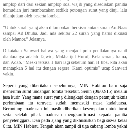
amplop dari dari sekian amplop soal wajib yang disediakan panitia
kemudian juri membacakan sedikit potongan surat yang diuji, lalu
dilanjutkan oleh peserta lomba.
“Untuk surah yang akan dilombakan berkisar antara surah An-Naas
sampai Ad-Dhuha. Jadi ada sekitar 22 surah yang harus dikuasi
oleh Matnor.” Jelasnya.
Dikatakan Sanwari bahwa yang menjadi poin penilaiannya nanti
diantaranya adalah Tajwid, Makharijul Huruf, Kelancaran, Irama,
dan Adab. “Meski tersisa 1 hari lagi sebelum hari H tiba, kita akan
mantapkan 5 hal itu dengan segera. Kami optimis” ucap Sanwari
yakin.
Seperti yang diberitakan sebelumnya, MIN Habirau baru saja
menerima surat undangan lomba tersebut, Senin (09/02/15) melalui
jasa kurir. Yang mana surat yang dilengkapi dengan petunjuk teknis
perlombaan itu ternyata sudah memasuki masa kadaluarsa.
Beruntung madrasah ini masih diberikan kesempatan untuk turut
serta setelah pihak madrasah mengkonfirmasi kepada panitia
penyelenggara. Dan pada ajang yang dikhususkan bagi siswa kelas
6 itu, MIN Habirau Tengah akan tampil di tiga cabang lomba yakni