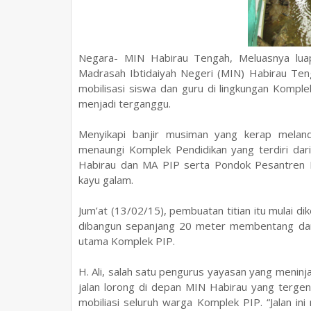
Negara- MIN Habirau Tengah, Meluasnya luap
Madrasah Ibtidaiyah Negeri (MIN) Habirau Te
mobilisasi siswa dan guru di lingkungan
Komplek
menjadi terganggu.
Menyikapi banjir musiman yang kerap mela
menaungi Komplek Pendidikan yang terdiri d
Habirau dan MA PIP serta Pondok Pesantren 
kayu galam.
Jum’at (13/02/15), pembuatan titian itu mulai d
dibangun sepanjang 20 meter membentang dari
utama Komplek PIP.
H. Ali, salah satu pengurus yayasan yang menin
jalan lorong di depan MIN Habirau yang tergena
mobiliasi seluruh warga Komplek PIP. “Jalan in