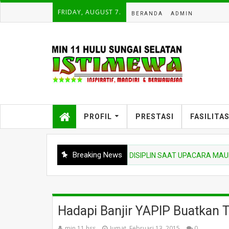
FRIDAY, AUGUST 7.
BERANDA
ADMIN
PROFIL
PRESTASI
FASILITA
Breaking News
TEKANKAN NIAT BELAJAR DAN DISIPLIN SAAT UPACARA MAUPUN S
Hadapi Banjir YAPIP Buatkan T
min 11 hss
Jumat, Februari 13, 2015
0