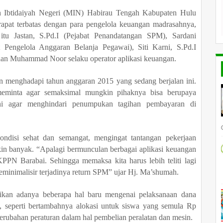
Ibtidaiyah Negeri (MIN) Habirau Tengah Kabupaten Hulu
apat terbatas dengan para pengelola keuangan madrasahnya,
 itu Jastan, S.Pd.I (Pejabat Penandatangan SPM), Sardani
 Pengelola Anggaran Belanja Pegawai), Siti Karni, S.Pd.I
an Muhammad Noor selaku operator aplikasi keuangan.
an menghadapi tahun anggaran 2015 yang sedang berjalan ini.
minta agar semaksimal mungkin pihaknya bisa berupaya
ini agar menghindari penumpukan tagihan pembayaran di
ondisi sehat dan semangat, mengingat tantangan pekerjaan
in banyak. “Apalagi bermunculan berbagai aplikasi keuangan
PPN Barabai. Sehingga memaksa kita harus lebih teliti lagi
eminimalisir terjadinya return SPM” ujar Hj. Ma’shumah.
ikan adanya beberapa hal baru mengenai pelaksanaan dana
 seperti bertambahnya alokasi untuk siswa yang semula Rp
perubahan peraturan dalam hal pembelian peralatan dan mesin.