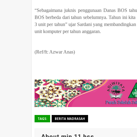
“Sebagaimana juknis penggunaan Danas BOS tahun 
BOS berbeda dari tahun sebelumnya. Tahun ini kita
3 unit per tahun” ujar Sardani yang membandingka
unit komputer per tahun anggaran.
(Ref/ft: Azwar Anas)
TAGS:
BERITA MADRASAH
About min 11 hss