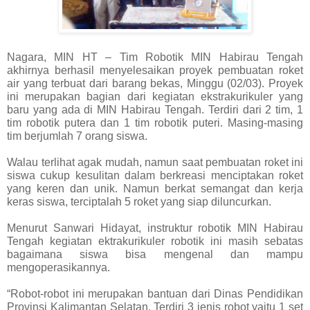
Nagara,
MIN
HT – Tim Robotik
MIN
Habirau Tengah
akhirnya berhasil menyelesaikan proyek pembuatan roket
air yang terbuat dari barang bekas, Minggu (02/03). Proyek
ini merupakan bagian dari kegiatan ekstrakurikuler yang
baru yang ada di
MIN
Habirau Tengah. Terdiri dari 2 tim, 1
tim robotik putera dan 1 tim robotik puteri. Masing-masing
tim berjumlah 7 orang siswa.
Walau terlihat agak mudah, namun saat pembuatan roket ini
siswa cukup kesulitan dalam berkreasi menciptakan roket
yang keren dan unik. Namun berkat semangat dan kerja
keras siswa, terciptalah 5 roket yang siap diluncurkan.
Menurut Sanwari Hidayat, instruktur robotik
MIN
Habirau
Tengah kegiatan ektrakurikuler robotik ini masih sebatas
bagaimana siswa bisa mengenal dan mampu
mengoperasikannya.
“Robot-robot ini merupakan bantuan dari Dinas Pendidikan
Provinsi Kalimantan Selatan. T
erdiri 3 jenis robot yaitu 1 set