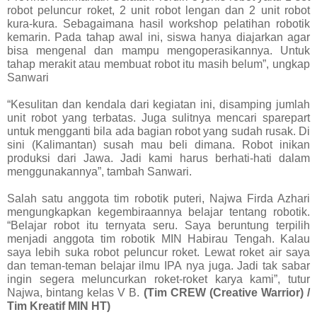
robot peluncur roket, 2 unit robot lengan dan 2 unit robot
kura-kura. Sebagaimana hasil workshop pelatihan robotik
kemarin. Pada tahap awal ini, siswa hanya diajarkan agar
bisa mengenal dan mampu mengoperasikannya. Untuk
tahap merakit atau membuat robot itu masih belum”, ungkap
Sanwari
“Kesulitan dan kendala dari kegiatan ini, disamping jumlah
unit robot yang terbatas. Juga sulitnya mencari sparepart
untuk mengganti bila ada bagian robot yang sudah rusak. Di
sini (Kalimantan) susah mau beli dimana. Robot inikan
produksi dari Jawa. Jadi kami harus berhati-hati dalam
menggunakannya”, tambah Sanwari.
Salah satu anggota tim robotik puteri, Najwa Firda Azhari
mengungkapkan kegembiraannya belajar tentang robotik.
“Belajar robot itu ternyata seru. Saya beruntung terpilih
menjadi anggota tim robotik
MIN
Habirau Tengah. Kalau
saya lebih suka robot peluncur roket. Lewat roket air saya
dan teman-teman belajar ilmu
IPA
nya juga. Jadi tak sabar
ingin segera meluncurkan roket-roket karya kami”, tutur
Najwa, bintang kelas V B.
(Tim
CREW
(Creative Warrior) /
Tim Kreatif
MIN
HT)