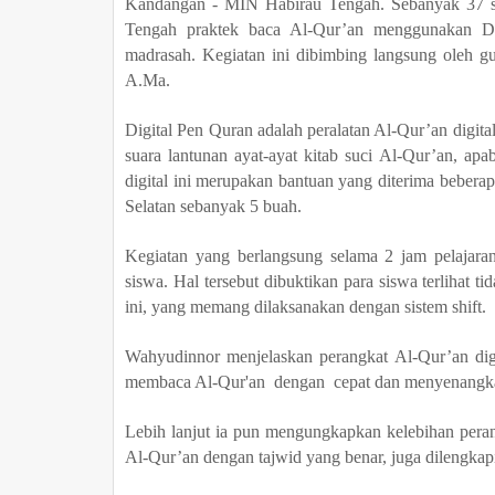
Kandangan
- MIN Habirau Tengah
. Sebanyak 37 
Tengah
praktek baca Al-Qur’an menggunakan Dig
madrasah. Kegiatan ini dibimbing langsung oleh 
A.Ma.
Digital Pen Quran
adalah peralatan Al-Qur’an
digit
suara lantunan ayat-ayat kitab suci Al-Qur’an
,
apa
digital
ini
merupakan bantuan yang diterima beberap
Selatan sebanyak 5 buah.
Kegiatan yang berlangsung selama 2 jam pelajara
siswa
. Hal tersebut dibuktikan para siswa
terlihat ti
ini, yang memang dilaksanakan dengan sistem shift.
Wahyudinnor menjelaskan perangkat Al-Qur’an
dig
membaca Al-Qur'an
dengan cepat dan menyenangk
Lebih lanjut ia pun mengungkapkan kelebihan peran
Al-Qur’an
dengan tajwid yang benar, juga
dilengkap