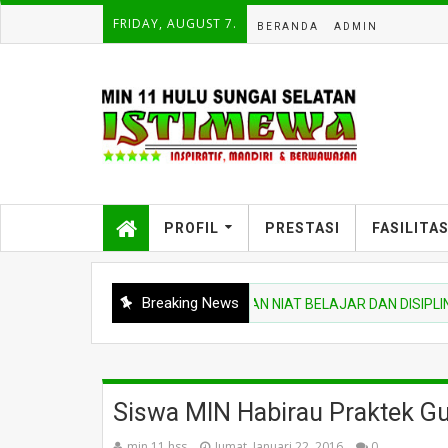
FRIDAY, AUGUST 7.
BERANDA
ADMIN
PROFIL
PRESTASI
FASILITA
Breaking News
H
PEMBINA UPACARA TEKANKAN NIAT BELAJAR DAN DISIPLIN SAA
Siswa MIN Habirau Praktek Gu
min 11 hss
Jumat, Januari 22, 2016
0