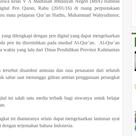
siswa kelas V A
Madrasah Ibtidaiyah Negeri (MIN) Habirau
ital Pen Quran, Rabu (20/01/16) di ruang perpustakaan
guru mata pelajaran Qur’an Hadits, Muhammad Wahyudinnor,
al yang dilengkapi dengan pen digital yang dapat mengeluarkan
bila pen
itu
disentuhkan pada mushaf Al-Qur’an.
Al-Qur’an
a waktu yang lalu dari Dinas Pendidikan Provinsi Kalimantan
n tersebut
disambut antusias
dan rasa penasaran dari
seluruh
dak sabar
saat menunggu giliran antrian penggunaan perangkat
ital
ini salah satu
media terbaik
bagi siswanya
untuk belajar
an.
gkat ini diantaranya selain
d
apat
mengeluarkan lantunan ayat
i dengan terjemahan bahasa Indonesia
.