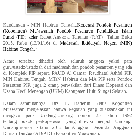
Kandangan
- MIN Habirau Tengah,
.
Koperasi Pondok Pesantren
(Kopontren) Mu’awanah Pondok Pesantren Pendidikan Islam
Parigi (PIP) gelar
Rapat Anggota Tahunan (RAT)
Tahun Buku
2015, Rabu (13/01/16) di
Madrasah Ibtidaiyah Negeri (MIN)
Habirau Tengah.
‘
Acara
tersebut dihadiri
oleh
seluruh anggota yakni para
guru/ustadz/ustadzah dari madrasah dan pondok pesantren yang ada
di Komplek PIP seperti PAUD Al-Qamar, Raudhatul Athfal PIP,
MIN Habirau Tengah, MTsN Habirau dan MA
PIP
serta Pon
dok
Pesantren
PIP
,
juga 2 orang perwakilan dari Dinas Koperasi dan
Usaha Kecil Menengah (UKM) Kabupaten Hulu Sungai Selatan.
Dalam sambutannya, Drs. H. Baderun Ketua Kopontren
Muawanah menjelaskan bahwa kegiatan yang dilaksanakan ini
mengacu pada Undang-Undang nomor 25 tahun 1992
tentang pokok perkoperasian yang direvisi menjadi Undang-
Undang nomor 17 tahun 2012 dan Anggaran Dasar dan Anggaran
Rumah Tangga (AD/ART) Kopontren Muawanah.