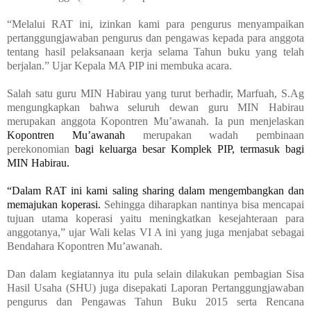
“Melalui RAT ini
,
izinkan kami para pengurus menyampaikan
pertanggungjawaban pengurus dan pengawas kepada para anggota
tentang hasil pelaksanaan kerja selama Tahun buku yang telah
berjalan.” Ujar
Kepala MA PIP ini membuka acara.
Salah satu guru MIN Habirau yang turut berhadir, Marfuah, S.Ag
mengungkapkan bahwa seluruh dewan guru MIN Habirau
merupakan anggota Kopontren Mu’awanah. Ia pun menjelaskan
Kopontren Mu’awanah
merupakan
wadah pembinaan
perekonomian
bagi keluarga besar Komplek PIP, termasuk bagi
MIN Habirau.
“Dalam RAT ini kami saling sharing dalam mengembangkan dan
memajukan koperasi.
Sehingga diharapkan nantinya bisa mencapai
tujuan utama koperasi yaitu meningkatkan kesejahteraan para
anggotanya
,” ujar Wali kelas VI A ini yang juga menjabat sebagai
Bendahara Kopontren Mu’awanah.
Dan dalam kegiatannya itu pula selain dilakukan pembagian Sisa
Hasil Usaha (SHU) juga disepakati Laporan Pertanggungjawaban
pengurus dan Pengawas Tahun Buku 201
5
serta R
encana