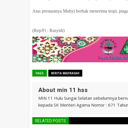
Atas prestasinya Muhyi berhak menerima tropi, piaga
(Rep/Ft :
Rasyidi
)
TAGS:
BERITA MADRASAH
About min 11 hss
MIN 11 Hulu Sungai Selatan sebelumnya ber
kepada SK Menteri Agama Nomor : 671 Tahu
RELATED POSTS