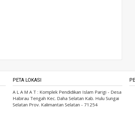
PETA LOKASI
PE
A L A M A T : Komplek Pendidikan Islam Parigi - Desa
Habirau Tengah Kec. Daha Selatan Kab. Hulu Sungai
Selatan Prov. Kalimantan Selatan - 71254