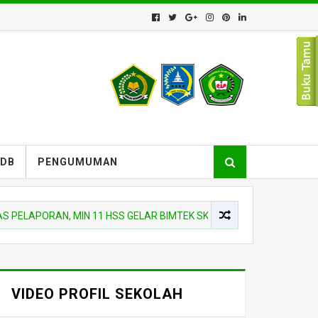
PDB
PENGUMUMAN
ORAN, MIN 11 HSS GELAR BIMTEK SKP TRIWULAN III
BERI
VIDEO PROFIL SEKOLAH