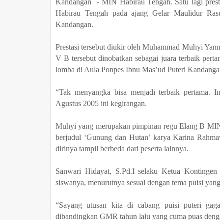
Kandangan - MIN Habirau Tengah
.
Satu lagi pres
Habirau Tengah pada
ajang
Gelar Maulidur Ra
Kandangan.
Prestasi tersebut diukir oleh Muhammad Muhyi Yanno
V B tersebut dinobatkan sebagai juara terbaik per
lomba
di Aula Pon
pes
Ibnu Mas’ud Puteri Kandanga
“Tak menyangka bisa menjadi terbaik pertama. In
Agustus 2005 ini kegirangan.
Muhyi yang merupakan pimpinan regu Elang B MIN
berjudul ‘Gunung dan Hutan’ karya Karina Rahma
dirinya tampil berbeda dari peserta lainnya.
Sanwari Hidayat, S.Pd.I selaku Ketua Kontinge
siswanya, menurutnya sesuai dengan tema puisi yang
“Sayang utusan kita di cabang puisi puteri gag
dibandingkan GMR tahun lalu yang cuma puas denga