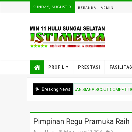
SUNDAY, AUGUST 9.
BERANDA
ADMIN
PROFIL
PRESTASI
FASILITA
Breaking News
EMARAKKAN UPACARA PEMBUKAAN SIAGA SCOUT COMPETITION DI M
Pimpinan Regu Pramuka Raih J
min 11 hss
Selasa, Januari 12, 2016
0