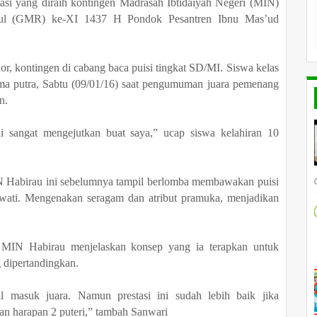
tasi
yang diraih kontingen
Madrasah Ibtidaiyah Negeri (MIN)
sul (GMR) ke-X
I 1437 H Pondok Pesantren Ibnu Mas’ud
r, kontingen di cabang baca puisi tingkat SD/MI. Siswa kelas
tama putra, Sabtu (09/01/16) saat pengumuman juara pemenang
n.
i sangat mengejutkan buat saya,” ucap siswa kelahiran 10
 Habirau ini sebelumnya tampil berlomba membawakan puisi
wati. Mengenakan seragam dan atribut pramuka, menjadikan
n MIN Habirau menjelaskan konsep yang ia terapkan untuk
 dipertandingkan.
al masuk juara. Namun prestasi ini sudah lebih baik jika
n harapan 2 puteri,” tambah Sanwari