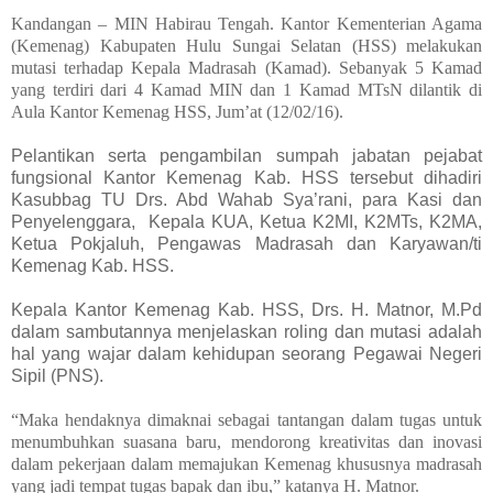
Kandangan – MIN Habirau Tengah. Kantor Kementerian Agama
(Kemenag) Kabupaten Hulu Sungai Selatan (HSS) melakukan
mutasi terhadap Kepala Madrasah (Kamad). Sebanyak 5 Kamad
yang terdiri dari 4 Kamad MIN dan 1 Kamad MTsN dilantik di
Aula Kantor Kemenag HSS, Jum’at (12/02/16).
Pelantikan serta pengambilan sumpah jabatan pejabat
fungsional Kantor Kemenag Kab. HSS tersebut dihadiri
Kasubbag TU Drs. Abd Wahab Sya’rani, para Kasi dan
Penyelenggara, Kepala KUA, Ketua K2MI, K2MTs, K2MA,
Ketua Pokjaluh, Pengawas Madrasah dan Karyawan/ti
Kemenag Kab. HSS.
Kepala Kantor Kemenag Kab. HSS, Drs. H. Matnor, M.Pd
dalam sambutannya menjelaskan roling dan mutasi adalah
hal yang wajar dalam kehidupan seorang Pegawai Negeri
Sipil (PNS).
“Maka hendaknya dimaknai sebagai tantangan dalam tugas untuk
menumbuhkan suasana baru, mendorong kreativitas dan inovasi
dalam pekerjaan dalam memajukan Kemenag khususnya madrasah
yang jadi tempat tugas bapak dan ibu,” katanya H. Matnor.