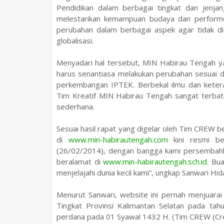
Pendidikan dalam berbagai tingkat dan jenjan
melestarikan kemampuan budaya dan performen
perubahan dalam berbagai aspek agar tidak di
globalisasi.
Menyadari hal tersebut, MIN Habirau Tengah y
harus senantiasa melakukan perubahan sesuai
perkembangan IPTEK. Berbekal ilmu dan ketera
Tim Kreatif MIN Habirau Tengah sangat terbat
sederhana.
Sesuai hasil rapat yang digelar oleh Tim CREW 
di
www.min-habirautengah.com
kini resmi be
(26/02/2014), dengan bangga kami persembahk
beralamat di
www.min-habirautengah.sch.id
. Bu
menjelajahi dunia kecil kami”, ungkap Sanwari Hi
Menurut Sanwari, website ini pernah menjuara
Tingkat Provinsi Kalimantan Selatan pada ta
perdana pada 01 Syawal 1432 H.
(Tim CREW (Cre