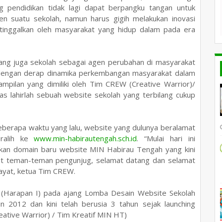
g pendidikan tidak lagi dapat berpangku tangan untuk
 suatu sekolah, namun harus gigih melakukan inovasi
tinggalkan oleh masyarakat yang hidup dalam pada era
ang juga sekolah sebagai agen perubahan di masyarakat
 dengan derap dinamika perkembangan masyarakat dalam
mpilan yang dimiliki
oleh
Tim CREW (Creative Warrior)/
as
lahirlah sebuah
website sekolah yang terbilang cukup
beberapa waktu yang lalu, website yang dulunya beralamat
ralih ke
www.min-habirautengah.sch.id
. “Mulai hari ini
an domain baru website MIN Habirau Tengah yang kini
at teman-teman pengunjug, selamat datang dan selamat
dayat, ketua Tim CREW.
i (Harapan I) pada ajang Lomba Desain Website Sekolah
hun 2012 dan
kini
telah berusia 3 tahun sejak launching
ative Warrior) / Tim Kreatif MIN HT)