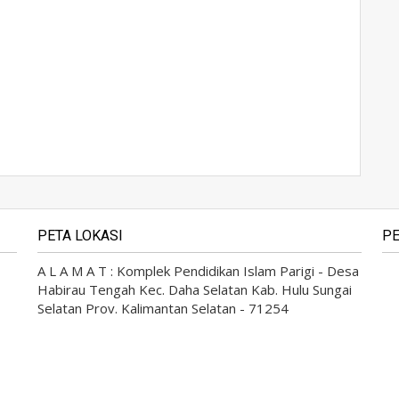
PETA LOKASI
PE
A L A M A T : Komplek Pendidikan Islam Parigi - Desa
Habirau Tengah Kec. Daha Selatan Kab. Hulu Sungai
Selatan Prov. Kalimantan Selatan - 71254