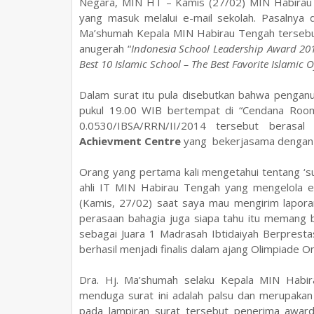
Negara, MIN HT – Kamis (27/02) MIN Habirau 
yang masuk melalui e-mail sekolah. Pasalnya 
Ma’shumah Kepala MIN Habirau Tengah tersebut 
anugerah “
Indonesia School Leadership Award 201
Best 10 Islamic School – The Best Favorite Islamic 
Dalam surat itu pula disebutkan bahwa penganu
pukul 19.00 WIB bertempat di “Cendana Room”
0.0530/IBSA/RRN/II/2014 tersebut berasal
Achievment Centre
yang bekerjasama denga
Orang yang pertama kali mengetahui tentang ‘sur
ahli IT MIN Habirau Tengah yang mengelola e-m
(Kamis, 27/02) saat saya mau mengirim lapora
perasaan bahagia juga siapa tahu itu memang 
sebagai Juara 1 Madrasah Ibtidaiyah Berpresta
berhasil menjadi finalis dalam ajang Olimpiade On
Dra. Hj. Ma’shumah selaku Kepala MIN Habi
menduga surat ini adalah palsu dan merupakan
pada lampiran surat tersebut penerima award