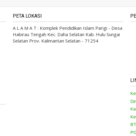
PETA LOKASI
PE
A L A M A T : Komplek Pendidikan Islam Parigi - Desa
Habirau Tengah Kec. Daha Selatan Kab. Hulu Sungai
Selatan Prov. Kalimantan Selatan - 71254
LI
Ke
Di
Ka
Ke
BT
PG