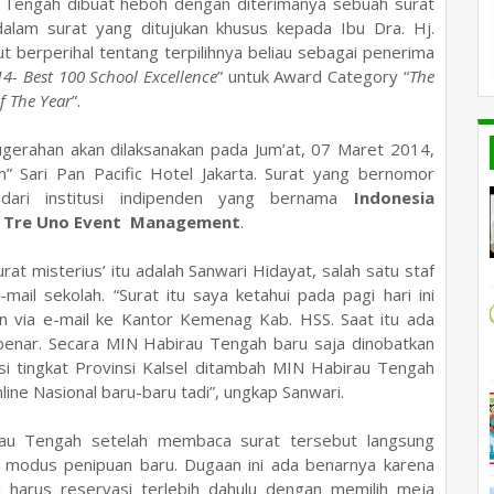
Tengah dibuat heboh dengan diterimanya sebuah surat
dalam surat yang ditujukan khusus kepada Ibu Dra. Hj.
berperihal tentang terpilihnya beliau sebagai penerima
4- Best 100 School Excellence
” untuk Award Category “
The
Of The Year
”.
gerahan akan dilaksanakan pada Jum’at, 07 Maret 2014,
 Sari Pan Pacific Hotel Jakarta. Surat yang bernomor
 dari institusi indipenden yang bernama
Indonesia
n
Tre Uno Event Management
.
at misterius’ itu adalah Sanwari Hidayat, salah satu staf
ail sekolah. “Surat itu saya ketahui pada pagi hari ini
n via e-mail ke Kantor Kemenag Kab. HSS. Saat itu ada
benar. Secara MIN Habirau Tengah baru saja dinobatkan
si tingkat Provinsi Kalsel ditambah MIN Habirau Tengah
line Nasional baru-baru tadi”, ungkap Sanwari.
rau Tengah setelah membaca surat tersebut langsung
 modus penipuan baru. Dugaan ini ada benarnya karena
 harus reservasi terlebih dahulu dengan memilih meja