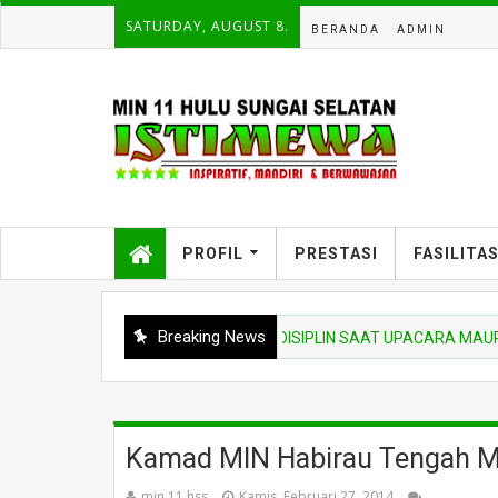
SATURDAY, AUGUST 8.
BERANDA
ADMIN
PROFIL
PRESTASI
FASILITA
Breaking News
TEKANKAN NIAT BELAJAR DAN DISIPLIN SAAT UPACARA MAUPUN S
Kamad MIN Habirau Tengah Me
min 11 hss
Kamis, Februari 27, 2014