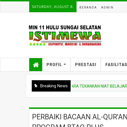
SATURDAY, AUGUST 8.
BERANDA
ADMIN
PROFIL
PRESTASI
FASILITA
Breaking News
BERITA MADRASAH
PEMBINA UPACARA TEKANKAN NIAT BELAJAR DAN D
PERBAIKI BACAAN AL-QUR'AN