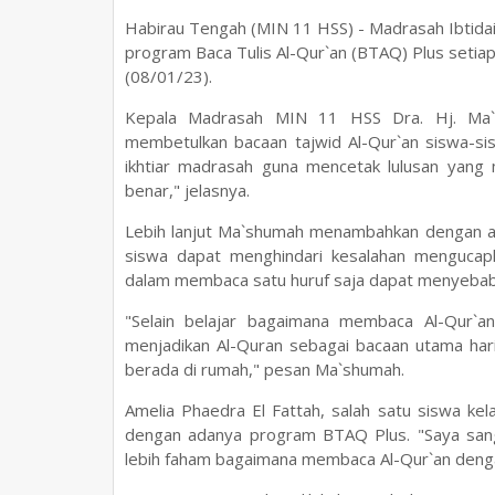
Habirau Tengah (MIN 11 HSS) - Madrasah Ibtidai
program Baca Tulis Al-Qur`an (BTAQ) Plus setiap
(08/01/23).
Kepala Madrasah MIN 11 HSS Dra. Hj. Ma`
membetulkan bacaan tajwid Al-Qur`an siswa-si
ikhtiar madrasah guna mencetak lulusan yang
benar," jelasnya.
Lebih lanjut Ma`shumah menambahkan dengan ada
siswa dapat menghindari kesalahan mengucapk
dalam membaca satu huruf saja dapat menyebabk
"Selain belajar bagaimana membaca Al-Qur`a
menjadikan Al-Quran sebagai bacaan utama hari
berada di rumah," pesan Ma`shumah.
Amelia Phaedra El Fattah, salah satu siswa ke
dengan adanya program BTAQ Plus. "Saya sang
lebih faham bagaimana membaca Al-Qur`an dengan