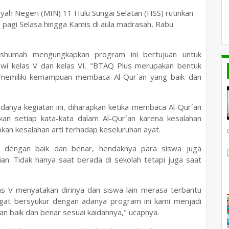
yah Negeri (MIN) 11 Hulu Sungai Selatan (HSS) rutinkan
 pagi Selasa hingga Kamis di aula madrasah, Rabu
shumah mengungkapkan program ini bertujuan untuk
swi kelas V dan kelas VI. "BTAQ Plus merupakan bentuk
 memiliki kemampuan membaca Al-Qur`an yang baik dan
nya kegiatan ini, diharapkan ketika membaca Al-Qur`an
an setiap kata-kata dalam Al-Qur`an karena kesalahan
an kesalahan arti terhadap keseluruhan ayat.
n dengan baik dan benar, hendaknya para siswa juga
an. Tidak hanya saat berada di sekolah tetapi juga saat
las V menyatakan dirinya dan siswa lain merasa terbantu
at bersyukur dengan adanya program ini kami menjadi
 baik dan benar sesuai kaidahnya," ucapnya.