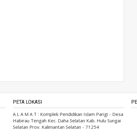
PETA LOKASI
PE
A L A M A T : Komplek Pendidikan Islam Parigi - Desa
Habirau Tengah Kec. Daha Selatan Kab. Hulu Sungai
Selatan Prov. Kalimantan Selatan - 71254