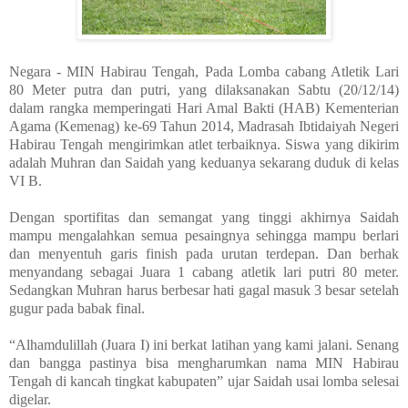
Negara - MIN Habirau Tengah, P
ada Lomba cabang Atletik Lari
80 Meter putra dan putri, yang dilaksanakan Sabtu (20/12/14)
dalam rangka memperingati Hari Amal Bakti (HAB) Kementerian
Agama (Kemenag) ke-69 Tahun 2014, Madrasah Ibtidaiyah Negeri
Habirau Tengah mengirimkan atlet terbaiknya. Siswa yang dikirim
adalah Muhran dan Saidah yang keduanya sekarang duduk di kelas
VI B.
Dengan sportifitas dan semangat yang tinggi akhirnya Saidah
mampu mengalahkan semua pesaingnya sehingga mampu berlari
dan menyentuh garis finish pada urutan terdepan. Dan berhak
menyandang sebagai Juara 1 cabang atletik lari putri 80 meter.
Sedangkan Muhran harus berbesar hati gagal masuk 3 besar setelah
gugur pada babak final.
“Alhamdulillah (Juara I) ini berkat latihan yang kami jalani. Senang
dan bangga pastinya bisa mengharumkan nama MIN Habirau
Tengah di kancah tingkat kabupaten” ujar Saidah usai lomba selesai
digelar.