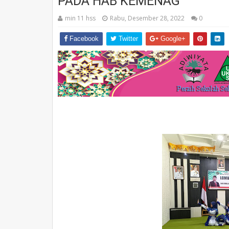
PADA HAB KEMENAG
min 11 hss
Rabu, Desember 28, 2022
0
Facebook
Twitter
Google+