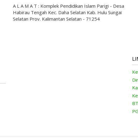
A L A M A T : Komplek Pendidikan Islam Parigi - Desa
Habirau Tengah Kec. Daha Selatan Kab. Hulu Sungai
Selatan Prov. Kalimantan Selatan - 71254
LI
Ke
Di
Ka
Ke
BT
PG