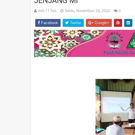
JENJANG MI
min 11 hss
Sabtu, November 26, 2022
0
Facebook
Twitter
Google+