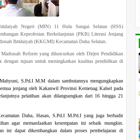
tidaiyah Negeri (MIN) 11 Hulu Sungai Selatan (HSS)
mbangan Keprofesian Berkelanjutan (PKB) Literasi Jenjang
drasah Ibtidaiyah (KKGMI) Kecamatan Daha Selatan.
m Madrasah Reform yang diluncurkan oleh Dirjen Pendidikan
dengan tujuan untuk meningkatkan kualitas pendidikan di
Mahyuni
,
S
.
Pd
.I
M.M dalam sambutannya mengungkapkan
 semua jenjang oleh Kakanwil Provinsi Kemenag Kalsel pada
njutnya pelatihan akan dilangsungkan dari 16 hingga 21
camatan Daha, Hasan, S.Pd.I M.Pd.I yang juga berhadir
tihan agar memanfaatkan kesempatan ini sebaik mungkin.
an ini dapat dikembangkan dalam proses pembelajaran di