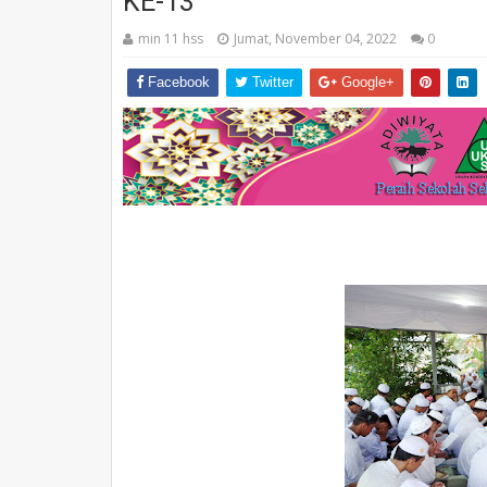
KE-13
min 11 hss
Jumat, November 04, 2022
0
Facebook
Twitter
Google+