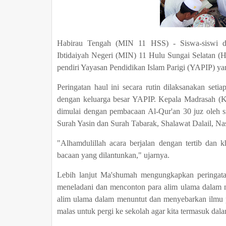
Habirau Tengah (MIN 11 HSS) - Siswa-siswi d
Ibtidaiyah Negeri (MIN) 11 Hulu Sungai Selatan (
pendiri Yayasan Pendidikan Islam Parigi (YAPIP) yan
Peringatan haul ini secara rutin dilaksanakan se
dengan keluarga besar YAPIP. Kepala Madrasah 
dimulai dengan pembacaan Al-Qur'an 30 juz oleh 
Surah Yasin dan Surah Tabarak, Shalawat Dalail, Nasy
"Alhamdulillah acara berjalan dengan tertib dan 
bacaan yang dilantunkan," ujarnya.
Lebih lanjut Ma'shumah mengungkapkan peringat
meneladani dan menconton para alim ulama dalam me
alim ulama dalam menuntut dan menyebarkan ilmu pat
malas untuk pergi ke sekolah agar kita termasuk dal