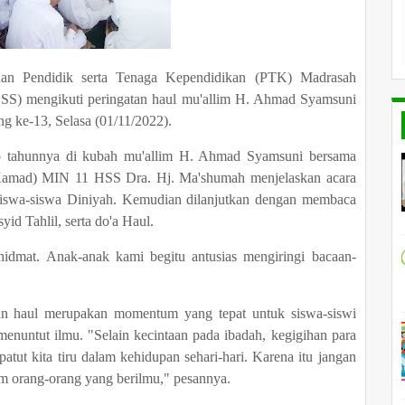
an Pendidik serta Tenaga Kependidikan (PTK) Madrasah
HSS) mengikuti peringatan haul mu'allim H. Ahmad Syamsuni
g ke-13, Selasa (01/11/2022).
tiap tahunnya di kubah mu'allim H. Ahmad Syamsuni bersama
(Kamad) MIN 11 HSS Dra. Hj. Ma'shumah menjelaskan acara
siswa-siswa Diniyah. Kemudian dilanjutkan dengan membaca
id Tahlil, serta do'a Haul.
khidmat. Anak-anak kami begitu antusias mengiringi bacaan-
an haul merupakan momentum yang tepat untuk siswa-siswi
nuntut ilmu. "Selain kecintaan pada ibadah, kegigihan para
ut kita tiru dalam kehidupan sehari-hari. Karena itu jangan
am orang-orang yang berilmu," pesannya.