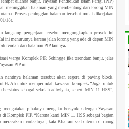
sempat dilanda banjir, Yayasan Pendidikan Islam Parigi (PIP)
ali meninggikan halaman yang membentang dari lorong MIN
utama. Proses peninggian halaman tersebut mulai dikerjakan
/01/18).
jau langsung
pengerjaan
tersebut men
gungkapkan proyek ini
al ini menurutnya karena j
alan
lorong yang ada di depan MIN
ih rendah dari halaman
PIP lainnya
.
lisasi warga Komplek PIP. Sehingga jika terendam banjir,
jelas
yasan PIP ini.
an nantinya halaman tersebut akan segera di paving block,
rut H. Ali untuk memperindah kawasan komplek. “Juga untuk
berstatus sebagai sekolah adiwiyata, seperti MIN 11 HSS”,
g. mengatakan pihaknya
mengaku bersyukur
dengan Yayasan
a di Komplek PIP. “Karena kami MIN 11 HSS sebagai bagian
isa merasakan manfaatnya”, kata Khairani saat ditemui di ruang