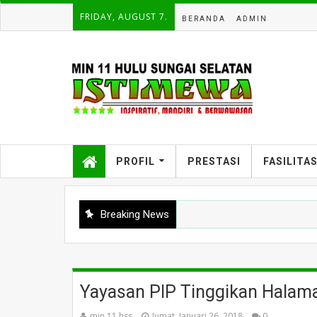
FRIDAY, AUGUST 7.
BERANDA
ADMIN
PROFIL
PRESTASI
FASILITA
Breaking News
Yayasan PIP Tinggikan Halam
min 11 hss
Jumat, Januari 26, 2018
0