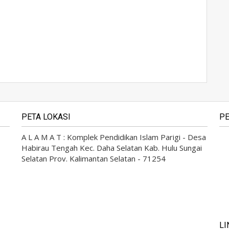
PETA LOKASI
PE
A L A M A T : Komplek Pendidikan Islam Parigi - Desa
Habirau Tengah Kec. Daha Selatan Kab. Hulu Sungai
Selatan Prov. Kalimantan Selatan - 71254
LI