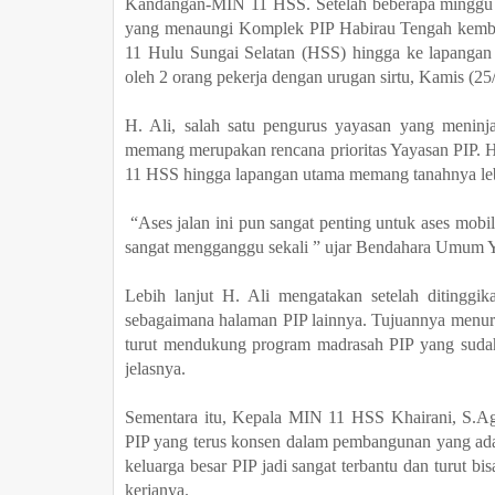
Kandangan-MIN 11 HSS.
Setelah beberapa minggu 
yang menaungi Komplek PIP Habirau Tengah kemb
11 Hulu Sungai Selatan (HSS) hingga ke lapangan 
oleh 2 orang pekerja dengan urugan sirtu, Kamis (25
H. Ali, salah satu pengurus yayasan yang menin
memang merupakan rencana prioritas Yayasan PIP. H
11 HSS hingga lapangan utama
memang tanahnya leb
“Ases jalan ini pun sangat penting untuk ases mobi
sangat
mengganggu
sekali
” ujar Bendahara Umum Ya
Lebih lanjut H. Ali mengatakan
setelah ditinggik
sebagaimana halaman PIP lainnya. Tujuannya menu
turut mendukung program madrasah PIP yang sudah 
jelasnya.
Sementara itu,
Kepala MIN
11 HSS Khairani, S.A
PIP yang terus konsen dalam pembangunan yang ad
keluarga besar PIP jadi sangat terbantu dan turut b
kerjanya.