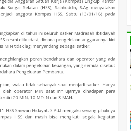
gelola Anggaran Satuan Kerja (K
ompas
)
Lingkup Kantor
lu Sungai Selatan
(HSS), Salahuddin, S.Ag
menyatakan
p menjadi anggota Kompas HSS, Sabtu (13/01/18) pada
ungkapkan di
tahun ini
seluruh satker Madrasah Ibtidaiyah
SS resmi
dilikuidasi,
dimana pengelolaan anggarannya kini
s MIN tidak lagi menyandang sebagai satker.
as menghilangkan peran bendahara dan operator yang ada
rlukan dalam pengelolaan keuangan, yang semula disebut
endahara Pengeluaran Pembantu.
apkan, walau tidak sebanyak saat menjadi satker. Hanya
g oleh operator MIN saat ini” ujarnya dihadapan para
terdiri 20 MIN, 10 MTsN dan 3 MAN.
 11 HSS Sanwari Hidayat, S.Pd.I mengaku senang pihaknya
ompas HSS dan masih bisa mengikuti segala kegiatan