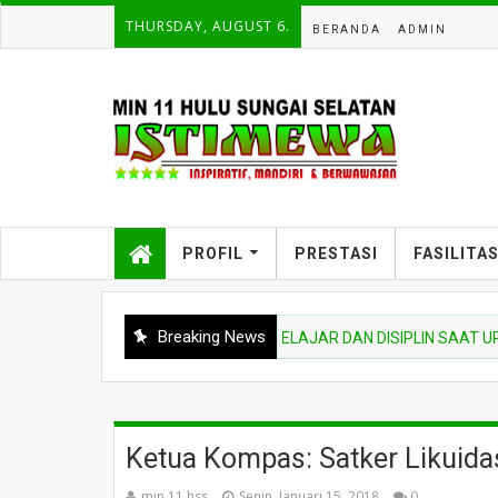
THURSDAY, AUGUST 6.
BERANDA
ADMIN
PROFIL
PRESTASI
FASILITA
Breaking News
INA UPACARA TEKANKAN NIAT BELAJAR DAN DISIPLIN SAAT UPACA
Ketua Kompas: Satker Likuida
min 11 hss
Senin, Januari 15, 2018
0