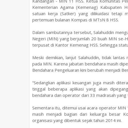
Kandangan - MIN 11 HSS.
Ketua
Komunitas Pen
Kementerian Agama (Kemenag)
Kabupaten Hu
satuan kerja (Satker) yang dilikuidasi teta
pertemuan bulanan Kompas di MTsN 8 HSS.
Dalam sambutannya tersebut, Salahuddin meng
Negeri (MIN) yang berjumlah 20
buah MIN
se-H
terpusat di Kantor Kemenag HSS. Sehingga statu
Meski demikian, lanjut Salahuddin, tidak lant
pada MIN. Karena jabatan bendahara masih dipe
Bendahara Pengeluaran kini berubah menjadi B
“Sedangkan aplikasi keuangan juga masih diter
tinggal beberapa aplikasi yang akan dipegan
bendahara dan operator dari 33 madrasah yang 
Sementara itu, ditemui usai acara operator MIN
masih menjadi bagian dari keluarga besar K
organisasi yang dibentuk sejak tahun 2014 ini.