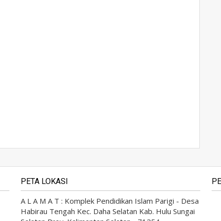
PETA LOKASI
PE
A L A M A T : Komplek Pendidikan Islam Parigi - Desa
Habirau Tengah Kec. Daha Selatan Kab. Hulu Sungai