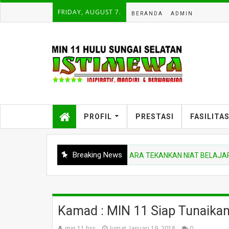
FRIDAY, AUGUST 7.
BERANDA
ADMIN
PROFIL
PRESTASI
FASILITA
Breaking News
BERITA MADRASAH
PEMBINA UPACARA TEKANKAN NIAT BELAJAR DAN D
Kamad : MIN 11 Siap Tunaikan
min 11 hss
Jumat, Januari 19, 2018
0