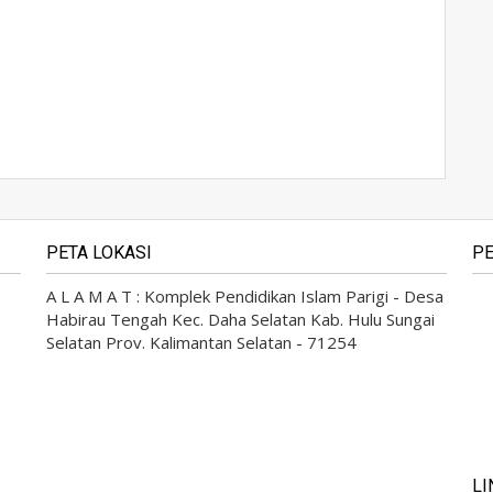
PETA LOKASI
PE
A L A M A T : Komplek Pendidikan Islam Parigi - Desa
Habirau Tengah Kec. Daha Selatan Kab. Hulu Sungai
Selatan Prov. Kalimantan Selatan - 71254
LI