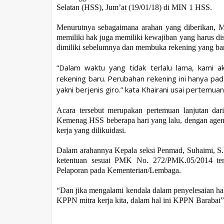
Selatan (HSS), Jum’at (19/01/18) di MIN 1 HSS.
Menurutnya sebagaimana arahan yang diberikan, M
memiliki hak juga memiliki kewajiban yang harus dis
dimiliki sebelumnya dan membuka rekening yang ba
“
Dalam waktu yang tidak terlalu lama, kami
rekening baru. Perubahan rekening ini hanya pa
yakni berjenis giro
.”
kata Khairani usai pertemuan
Acara tersebut merupakan pertemuan lanjutan da
Kemenag HSS beberapa hari yang lalu, dengan agen
kerja yang dilikuidasi.
Dalam arahannya Kepala seksi Penmad, Suhaimi, S.
ketentuan sesuai PMK No. 272/PMK.05/2014 tent
Pelaporan pada Kementerian/Lembaga.
“Dan jika mengalami kendala dalam penyelesaian hak 
KPPN mitra kerja kita, dalam hal ini KPPN Barabai”