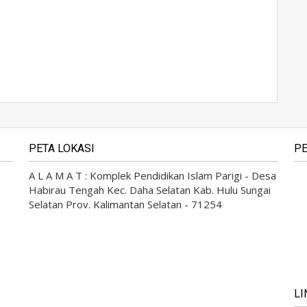
PETA LOKASI
PE
A L A M A T : Komplek Pendidikan Islam Parigi - Desa
Habirau Tengah Kec. Daha Selatan Kab. Hulu Sungai
Selatan Prov. Kalimantan Selatan - 71254
LI