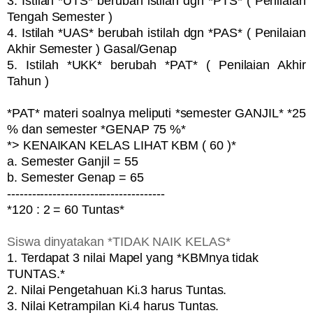
3. Istilah *UTS* berubah istilah dgn *PTS* ( Penilaian
Tengah Semester )
4. Istilah *UAS* berubah istilah dgn *PAS* ( Penilaian
Akhir Semester ) Gasal/Genap
5. Istilah *UKK* berubah *PAT* ( Penilaian Akhir
Tahun )
*PAT* materi soalnya meliputi *semester GANJIL* *25
% dan semester *GENAP 75 %*
*> KENAIKAN KELAS LIHAT KBM ( 60 )*
a. Semester Ganjil = 55
b. Semester Genap = 65
--------------------------------------
*120 : 2 = 60 Tuntas*
Siswa dinyatakan *TIDAK NAIK KELAS*
1. Terdapat 3 nilai Mapel yang *KBMnya tidak
TUNTAS.*
2. Nilai Pengetahuan Ki.3 harus Tuntas.
3. Nilai Ketrampilan Ki.4 harus Tuntas.