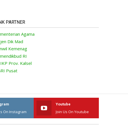
NK PARTNER
menterian Agama
rjen Dik Mad
nwil Kemenag
mendikbud RI
IKP Prov. Kalsel
RI Pusat
agram
Youtube
Us On Instagram
Join Us On Youtube