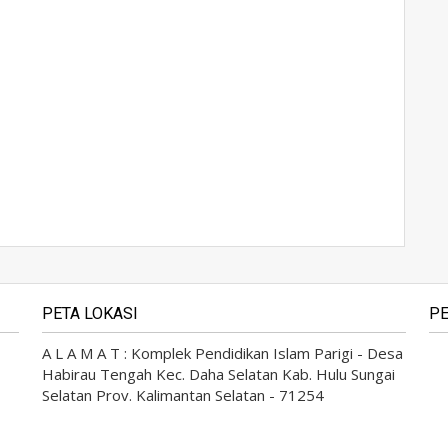
PETA LOKASI
PE
A L A M A T : Komplek Pendidikan Islam Parigi - Desa
Habirau Tengah Kec. Daha Selatan Kab. Hulu Sungai
Selatan Prov. Kalimantan Selatan - 71254