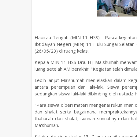
Habirau Tengah (MIN 11 HSS) - Pasca kegiatan
Ibtidaiyah Negeri (MIN) 11 Hulu Sungai Selata
(26/05/23) di ruang kelas.
Kepala MIN 11 HSS Dra. Hj. Ma'shumah menyampa
luang setelah AM berakhir. "Kegiatan telah dimul
Lebih lanjut Ma'shumah menjelaskan dalam kegi
antara perempuan dan laki-laki. Siswa perem
sedangkan siswa laki-laki dibimbing oleh ustadz H
"Para siswa diberi materi mengenai rukun iman da
dan shalat serta bagaimana mempraktekannya
thaharah dan shalat, sunnah-sunnahnya dan ha
Ma'shumah.
Salah satu siswa kelas VI, Zahratussyita menga