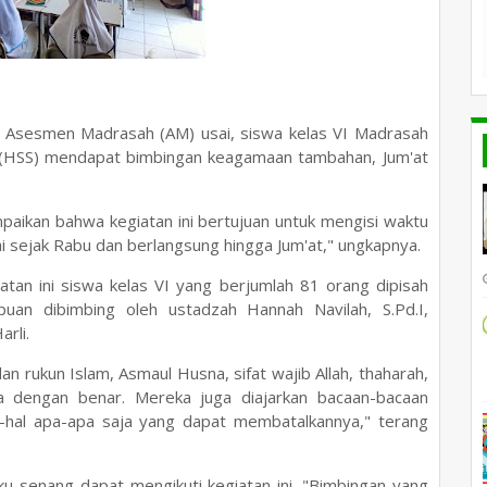
 Asesmen Madrasah (AM) usai, siswa kelas VI Madrasah
n (HSS) mendapat bimbingan keagamaan tambahan, Jum'at
ikan bahwa kegiatan ini bertujuan untuk mengisi waktu
ai sejak Rabu dan berlangsung hingga Jum'at," ungkapnya.
atan ini siswa kelas VI yang berjumlah 81 orang dipisah
puan dibimbing oleh ustadzah Hannah Navilah, S.Pd.I,
arli.
n rukun Islam, Asmaul Husna, sifat wajib Allah, thaharah,
 dengan benar. Mereka juga diajarkan bacaan-bacaan
l-hal apa-apa saja yang dapat membatalkannya," terang
ku senang dapat mengikuti kegiatan ini. "Bimbingan yang