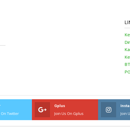
LI
Ke
Di
Ka
Ke
BT
PG
r
Gplus
Inst
s On Twitter
Join Us On Gplus
Join 