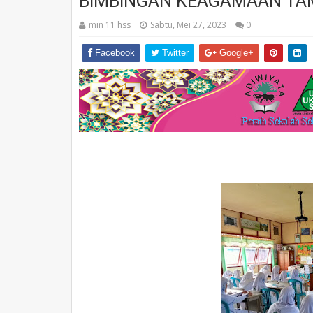
BIMBINGAN KEAGAMAAN T
min 11 hss
Sabtu, Mei 27, 2023
0
Facebook
Twitter
Google+