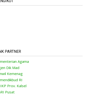
NGIKUT
NK PARTNER
menterian Agama
rjen Dik Mad
nwil Kemenag
mendikbud RI
IKP Prov. Kalsel
RI Pusat