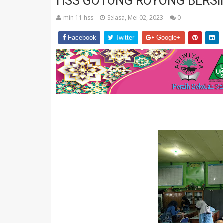
HSS GOTONG ROYONG BERS
min 11 hss
Selasa, Mei 02, 2023
0
Facebook
Twitter
Google+