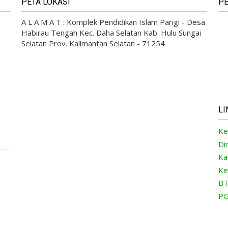
PETA LOKASI
PE
A L A M A T : Komplek Pendidikan Islam Parigi - Desa
Habirau Tengah Kec. Daha Selatan Kab. Hulu Sungai
Selatan Prov. Kalimantan Selatan - 71254
LI
Ke
Di
Ka
Ke
BT
PG