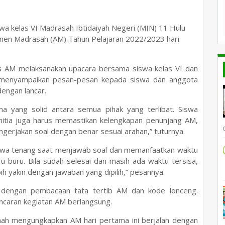
a kelas VI Madrasah Ibtidaiyah Negeri (MIN) 11 Hulu
men Madrasah (AM) Tahun Pelajaran 2022/2023 hari
s AM melaksanakan upacara bersama siswa kelas VI dan
d.I menyampaikan pesan-pesan kepada siswa dan anggota
engan lancar.
ma yang solid antara semua pihak yang terlibat. Siswa
nitia juga harus memastikan kelengkapan penunjang AM,
erjakan soal dengan benar sesuai arahan,” tuturnya.
iswa tenang saat menjawab soal dan memanfaatkan waktu
ru-buru. Bila sudah selesai dan masih ada waktu tersisa,
ih yakin dengan jawaban yang dipilih,” pesannya.
an dengan pembacaan tata tertib AM dan kode lonceng.
ancaran kegiatan AM berlangsung.
ah mengungkapkan AM hari pertama ini berjalan dengan