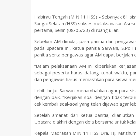
Habirau Tengah (MIN 11 HSS) – Sebanyak 81 sisw
Sungai Selatan (HSS) sukses melaksanakan Ases
pertama, Senin (08/05/23) di ruang ujian.
Sebelum AM dimulai, para panitia dan pengawa
pada upacara ini, ketua panitia Sarwani, S.P
panitia serta pengawas agar AM dapat berjalan d
“Dalam pelaksanaan AM ini diperlukan kerjasa
sebagai peserta harus datang tepat waktu, pa
dan pengawas harus memastikan para siswa meng
Lebih lanjut Sarwani menambahkan agar para s
dengan baik. “Kerjakan soal dengan tidak terbu
cek kembali soal-soal yang telah dijawab agar leb
Setelah amanat dari ketua panitia, dilanjutk
Upacara diakhiri dengan do’a bersama untuk kel
Kepala Madrasah MIN 11 HSS Dra. Hj. Ma’shum