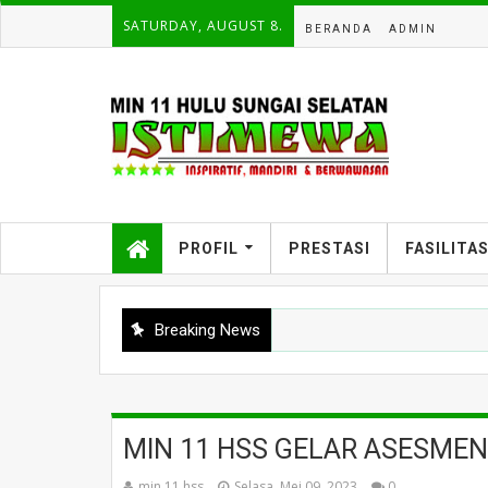
SATURDAY, AUGUST 8.
BERANDA
ADMIN
PROFIL
PRESTASI
FASILITA
Breaking News
MIN 11 HSS GELAR ASESMEN
min 11 hss
Selasa, Mei 09, 2023
0