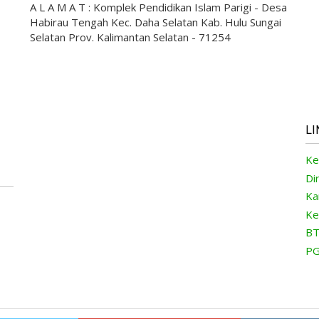
A L A M A T : Komplek Pendidikan Islam Parigi - Desa
Habirau Tengah Kec. Daha Selatan Kab. Hulu Sungai
Selatan Prov. Kalimantan Selatan - 71254
LI
Ke
Di
Ka
Ke
BT
PG