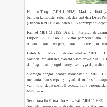
Habirau Tengah (MIN 11 HSS) - Madrasah Ibtidaiy
bantuan komposter sebanyak dua unit dari Dinas
(Dispera KPLH) Kabupaten HSS bertempat di depan
Kamad MIN 11 HSS Dra. Hj. Ma’shumah dalam k
Dispera KPLH Kab. HSS atas pemberian dua un
dapatkan akan kami pergunakan untuk mengatasi m
Lebih lanjut Ma’shumah menjelaskan MIN 11 HS
Sampah. Melalui kegiatan ini siswa-siswa MIN 11
dan bagaimana pengolahannya sehingga dapat diman
“Semoga dengan adanya komposter di MIN 11 HSS
memanfaatkan sampah yang ada di madrasah maupun
yang kotor dapat menjadi sesuatu yang berguna dan
Ma’shumah.
Sementara itu Ketua Tim Adiwiyata MIN 11 HSS Jast
Sampah merupakan salah satu bentuk gerakan mad