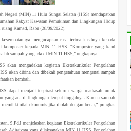
ah Negeri (MIN) 11 Hulu Sungai Selatan (HSS) mendapatkan
 Perumahan Rakyat Kawasan Pemukiman dan Lingkungan Hidup
 ruang Kamad, Rabu (28/09/2022).
esempatannya mengucapkan rasa terima kasihnya kepada
it komposter kepada MIN 11 HSS. “Komposter yang kami
asalah sampah yang ada di MIN 11 HSS,” ungkapnya.
S akan mengadakan kegiatan Ekstrakurikuler Pengolahan
 HSS akan dibina dan dibekali pengetahuan mengenai sampah
faatkan kembali.
 dapat menjadi inspirasi seluruh warga madrasah untuk
 yang ada di lingkungan tempat tinggalnya. Karena sampah
 memiliki nilai ekonomis jika diolah dengan benar,” pungkas
an, S.Pd.I menjelaskan kegiatan Ekstrakurikuler Pengolahan
rasah Adiwiyata yang dilaksanakan MIN 11 HSS. Pengolahan