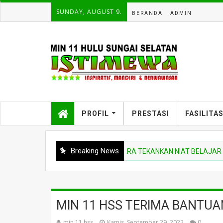
SUNDAY, AUGUST 9.
BERANDA
ADMIN
PROFIL
PRESTASI
FASILITA
Breaking News
ERITA MADRASAH
PEMBINA UPACARA TEKANKAN NIAT BELAJAR DAN D
MIN 11 HSS TERIMA BANTU
min 11 hss
Kamis, September 29, 2022
0