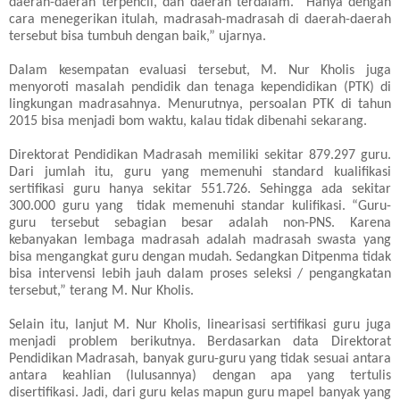
daerah-daerah terpencil, dan daerah terdalam. “Hanya dengan
cara menegerikan itulah, madrasah-madrasah di daerah-daerah
tersebut bisa tumbuh dengan baik,” ujarnya.
Dalam kesempatan evaluasi tersebut, M. Nur Kholis juga
menyoroti masalah pendidik dan tenaga kependidikan (
PTK
) di
lingkungan madrasahnya. Menurutnya, persoalan
PTK
di tahun
2015 bisa menjadi bom waktu, kalau tidak dibenahi sekarang.
Direktorat Pendidikan Madrasah memiliki sekitar 879.297 guru.
Dari jumlah itu, guru yang memenuhi standard kualifikasi
sertifikasi guru hanya sekitar 551.726. Sehingga ada sekitar
300.000 guru yang tidak memenuhi standar kulifikasi. “Guru-
guru tersebut sebagian besar adalah non-
PNS
. Karena
kebanyakan lembaga madrasah adalah madrasah swasta yang
bisa mengangkat guru dengan mudah. Sedangkan Ditpenma tidak
bisa intervensi lebih jauh dalam proses seleksi / pengangkatan
tersebut,” terang M. Nur Kholis.
Selain itu, lanjut M. Nur Kholis, linearisasi sertifikasi guru juga
menjadi problem berikutnya. Berdasarkan data Direktorat
Pendidikan Madrasah, banyak guru-guru yang tidak sesuai antara
antara keahlian (lulusannya) dengan apa yang tertulis
disertifikasi. Jadi, dari guru kelas mapun guru mapel banyak yang