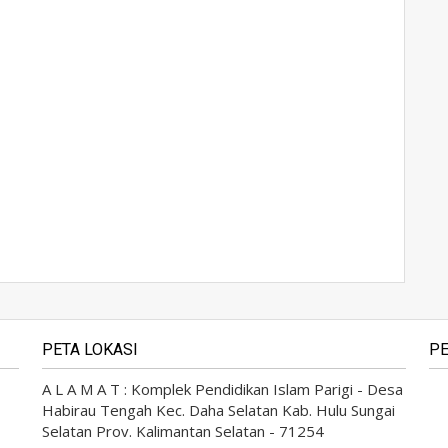
PETA LOKASI
PE
A L A M A T : Komplek Pendidikan Islam Parigi - Desa
Habirau Tengah Kec. Daha Selatan Kab. Hulu Sungai
Selatan Prov. Kalimantan Selatan - 71254