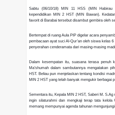
Sabtu (06/10/18) MIN 11 HSS (MIN Habirau T
kependidikan MIN 2 HST (MIN Bawan). Kedata
favorit di Barabai tersebut disambut gembira oleh
Bertempat di ruang Aula PIP digelar acara penyam
pembacaan ayat suci Al-Qur’an oleh siswa kelas 
penyerahan cenderamata dari masing-masing mad
Dalam kesempatan itu, suasana terasa penuh 
Ma’shumah dalam sambutannya mengatakan piha
HST. Beliau pun menjelaskan tentang kondisi madra
MIN 2 HST yang telah banyak mengukir berbagai 
Sementara itu, Kepala MIN 2 HST, Saberi M. S.Ag
ingin silaturahmi dan mengkaji terap tata kel
memang mempunyai agenda tahunan mengunjungi s