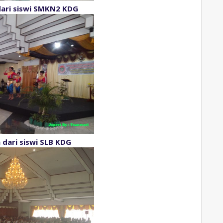
dari siswi SMKN2 KDG
 dari siswi SLB KDG