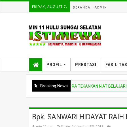
FRIDAY, AUGUST 7.
BERANDA
ADMIN
PROFIL
PRESTASI
FASILITA
Breaking News
TA MADRASAH
PEMBINA UPACARA TEKANKAN NIAT BELAJAR DAN DISI
Bpk. SANWARI HIDAYAT RAIH
min 11 hss
Sabtu, November 30, 2013