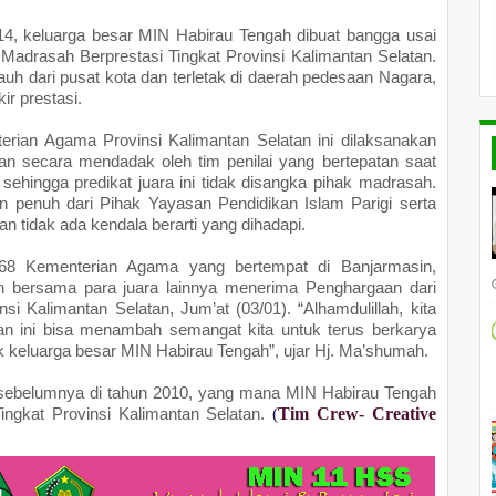
4, keluarga besar
MIN
Habirau Tengah dibuat bangga usai
 Madrasah Berprestasi Tingkat Provinsi Kalimantan Selatan.
uh dari pusat kota dan terletak di daerah pedesaan Nagara,
ir prestasi.
rian Agama Provinsi Kalimantan Selatan ini dilaksanakan
an secara mendadak oleh tim penilai yang bertepatan saat
, sehingga predikat juara ini tidak disangka pihak madrasah.
penuh dari Pihak Yayasan Pendidikan Islam Parigi serta
 tidak ada kendala berarti yang dihadapi.
-68 Kementerian Agama yang bertempat di Banjarmasin,
h bersama para juara lainnya menerima Penghargaan dari
 Kalimantan Selatan, Jum’at (03/01). “Alhamdulillah, kita
han ini bisa menambah semangat kita untuk terus berkarya
k keluarga besar
MIN
Habirau Tengah”, ujar Hj. Ma’shumah.
 sebelumnya di tahun 2010, yang mana
MIN
Habirau Tengah
ingkat Provinsi Kalimantan Selatan.
(
Tim Crew- Creative