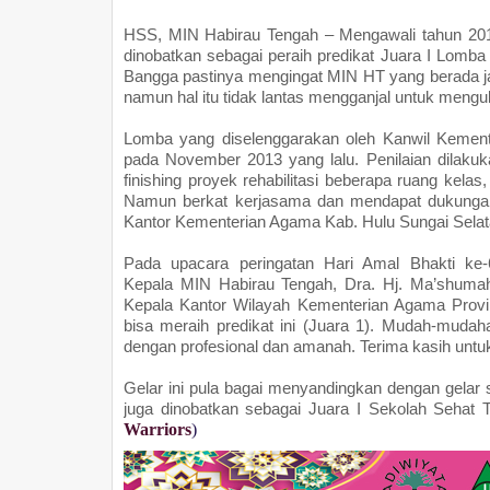
HSS
,
MIN
Habirau Tengah – Mengawali tahun 201
dinobatkan sebagai peraih predikat Juara I Lomba
Bangga pastinya mengingat
MIN
HT yang berada ja
namun hal itu tidak lantas mengganjal untuk menguk
Lomba yang diselenggarakan oleh Kanwil Kemente
pada November 2013 yang lalu. Penilaian dilakuk
finishing proyek rehabilitasi beberapa ruang kelas
Namun berkat kerjasama dan mendapat dukungan 
Kantor Kementerian Agama Kab. Hulu Sungai Selatan
Pada upacara peringatan Hari Amal Bhakti ke
Kepala
MIN
Habirau Tengah, Dra. Hj. Ma’shuma
Kepala Kantor Wilayah Kementerian Agama Provinsi
bisa meraih predikat ini (Juara 1). Mudah-muda
dengan profesional dan amanah. Terima kasih untu
Gelar ini pula bagai menyandingkan dengan gelar
juga dinobatkan sebagai Juara I Sekolah Sehat T
Warriors
)