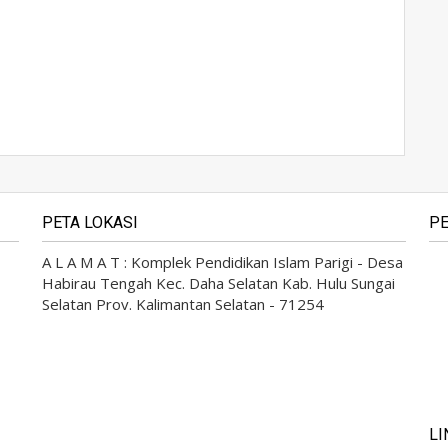
PETA LOKASI
PE
A L A M A T : Komplek Pendidikan Islam Parigi - Desa
Habirau Tengah Kec. Daha Selatan Kab. Hulu Sungai
Selatan Prov. Kalimantan Selatan - 71254
LI