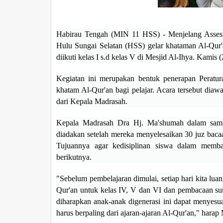
Habirau Tengah (MIN 11 HSS) - Menjelang Asses
Hulu Sungai Selatan (HSS) gelar khataman Al-Qur'a
diikuti kelas I s.d kelas V di Mesjid Al-Ihya. Kamis (
Kegiatan ini merupakan bentuk penerapan Perat
khatam Al-Qur'an bagi pelajar. Acara tersebut diaw
dari Kepala Madrasah.
Kepala Madrasah Dra Hj. Ma'shumah dalam samb
diadakan setelah mereka menyelesaikan 30 juz bacaa
Tujuannya agar kedisiplinan siswa dalam memba
berikutnya.
"Sebelum pembelajaran dimulai, setiap hari kita lua
Qur'an untuk kelas IV, V dan VI dan pembacaan surat
diharapkan anak-anak digenerasi ini dapat menyes
harus berpaling dari ajaran-ajaran Al-Qur'an," hara