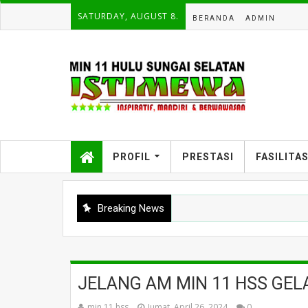
SATURDAY, AUGUST 8.
BERANDA
ADMIN
PROFIL
PRESTASI
FASILITA
Breaking News
JELANG AM MIN 11 HSS GEL
min 11 hss
Jumat, April 26, 2024
0