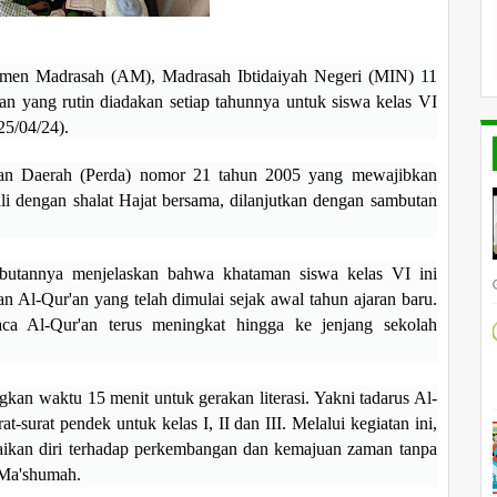
men Madrasah (AM), Madrasah Ibtidaiyah Negeri (MIN) 11
n yang rutin diadakan setiap tahunnya untuk siswa kelas VI
25/04/24).
uran Daerah (Perda) nomor 21 tahun 2005 yang mewajibkan
ali dengan shalat Hajat bersama, dilanjutkan dengan sambutan
utannya menjelaskan bahwa khataman siswa kelas VI ini
n Al-Qur'an yang telah dimulai sejak awal tahun ajaran baru.
ca Al-Qur'an terus meningkat hingga ke jenjang sekolah
ngkan waktu 15 menit untuk gerakan literasi. Yakni tadarus Al-
-surat pendek untuk kelas I, II dan III. Melalui kegiatan ini,
uaikan diri terhadap perkembangan dan kemajuan zaman tanpa
p Ma'shumah.