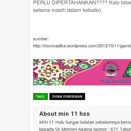
PERLU DIPERTAHANKAN???? Kalo tetangga
selama masih dalam kebaikn.
sumber:
http://irtonmadika.wordpress.com/2013/10/11/gamba
TAGS:
DUNIA PENDIDIKAN
About min 11 hss
MIN 11 Hulu Sungai Selatan sebelumnya ber
kepada SK Menteri Agama Nomor : 671 Tahu