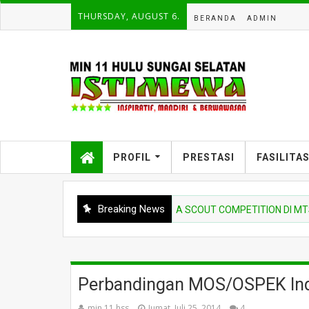
THURSDAY, AUGUST 6.
BERANDA
ADMIN
PROFIL
PRESTASI
FASILITA
Breaking News
AN UPACARA PEMBUKAAN SIAGA SCOUT COMPETITION DI MTSN 10 H
Perbandingan MOS/OSPEK Ind
min 11 hss
Jumat, Juli 25, 2014
4