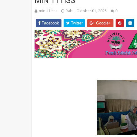
MIN 11 HSS
min 11 hss
Rabu, Oktober 01, 2025
0
Facebook
Twitter
Google+