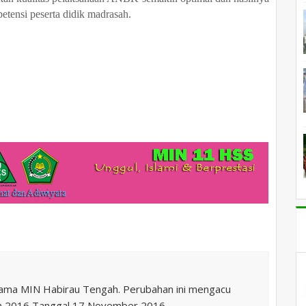
tensi peserta didik madrasah.
nama MIN Habirau Tengah. Perubahan ini mengacu
n 2016 Tanggal 17 November 2016.