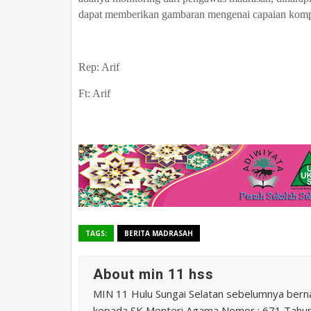
dapat memberikan gambaran mengenai capaian kompe
Rep: Arif
Ft: Arif
TAGS:
BERITA MADRASAH
About min 11 hss
MIN 11 Hulu Sungai Selatan sebelumnya ber
kepada SK Menteri Agama Nomor : 671 Tahu