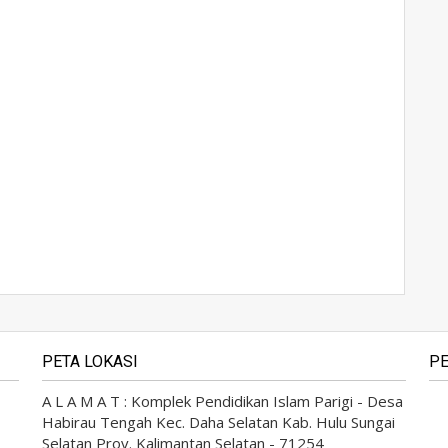
PETA LOKASI
PE
A L A M A T : Komplek Pendidikan Islam Parigi - Desa
Habirau Tengah Kec. Daha Selatan Kab. Hulu Sungai
Selatan Prov. Kalimantan Selatan - 71254