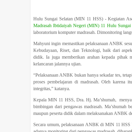
Hulu Sungai Selatan (MIN 11 HSS) - Kegiatan A
Madrasah Ibtidaiyah Negeri (MIN) 11 Hulu Sungai
laboratorium komputer madrasah. Dimonitoring lan
Mahyuni ingin memastikan pelaksanaan ANBK sesua
Kebudayaan, Riset, dan Teknologi, baik dari aspek 
didik. Ia juga memberikan arahan kepada pihak ma
kelancaran jalannya ujian.
“Pelaksanaan ANBK bukan hanya sekadar tes, tetapi
proses pembelajaran di madrasah. Oleh karena i
integritas,” katanya.
Kepala MIN 11 HSS, Dra. Hj. Ma’shumah,
menyam
bimbingan dari pengawas madrasah. Ma’shumah ber
maupun peserta didik dalam melaksanakan ANBK de
Secara umum, pelaksanaan ANBK di MIN 11 HSS berja
adanya monitoring dari pengawas madrasah, diharap