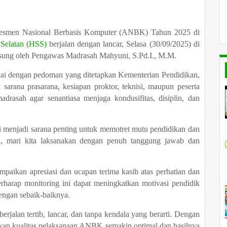
sesmen Nasional Berbasis Komputer (ANBK) Tahun 2025 di
 Selatan (HSS)
berjalan dengan lancar, Selasa (30/09/2025) di
gsung oleh Pengawas Madrasah Mahyuni, S.Pd.I., M.M.
i dengan pedoman yang ditetapkan Kementerian Pendidikan,
sarana prasarana, kesiapan proktor, teknisi, maupun peserta
drasah agar senantiasa menjaga kondusifitas, disiplin, dan
 menjadi sarana penting untuk memotret mutu pendidikan dan
tu, mari kita laksanakan dengan penuh tanggung jawab dan
paikan apresiasi dan ucapan terima kasih atas perhatian dan
harap monitoring ini dapat meningkatkan motivasi pendidik
ngan sebaik-baiknya.
lan tertib, lancar, dan tanpa kendala yang berarti. Dengan
kan kualitas pelaksanaan ANBK semakin optimal dan hasilnya