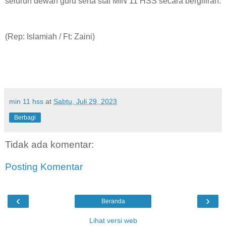
seluruh dewan guru serta staf MIN 11 HSS secara bergiliran.
(Rep: Islamiah / Ft: Zaini)
min 11 hss
at
Sabtu, Juli 29, 2023
Berbagi
Tidak ada komentar:
Posting Komentar
‹
›
Beranda
Lihat versi web