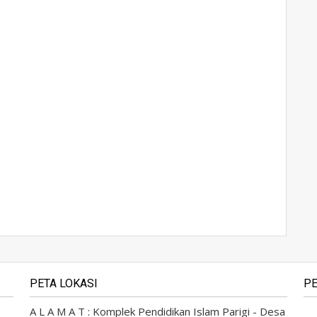
PETA LOKASI
PE
A L A M A T : Komplek Pendidikan Islam Parigi - Desa