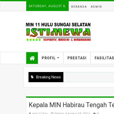
SATURDAY, AUGUST 8.
BERANDA
ADMIN
PROFIL
PRESTASI
FASILITA
Breaking News
Kepala MIN Habirau Tengah T
min 11 hss
Selasa, Agustus 19, 2014
0