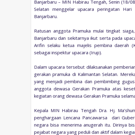
Banjarbaru – MIN Habirau Tengah, Senin (18/0
Selatan menggelar upacara peringatan Hari
Banjarbaru.
Ratusan anggota Pramuka mulai tingkat siaga
Banjarbaru dan sekitarnya ikut serta pada upa
Arifin selaku ketua majelis pembina daerah 
sebagai inspektur upacara (Irup).
Dalam upacara tersebut dilaksanakan pemberi
gerakan pramuka di Kalimantan Selatan. Mereka
yang menjadi pembina dan pembimbing gugus 
anggota dewasa Gerakan Pramuka atas keseti
kegiatan orang dewasa Gerakan Pramuka selama l
Kepala MIN Habirau Tengah Dra. Hj. Ma’shum
penghargaan Lencana Pancawarsa dari Gubern
negara bisa menerima anugerah itu. Dirinya bi
pejabat negara yang peduli dan aktif dalam keg