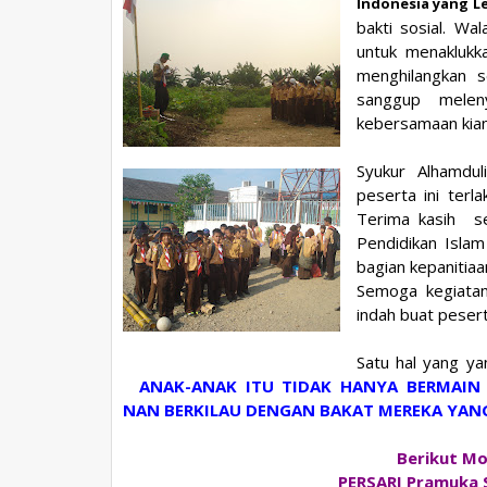
Indonesia yang Le
bakti sosial. Wa
untuk menakluk
menghilangkan 
sanggup mele
kebersamaan kian
Syukur Alhamdul
peserta ini terl
Terima kasih
s
Pendidikan Islam
bagian kepanitiaa
Semoga kegiata
indah buat pesert
Satu hal yang yan
ANAK-ANAK ITU TIDAK HANYA BERMAI
NAN BERKILAU DENGAN BAKAT MEREKA YANG
Berikut M
PERSARI Pramuka 