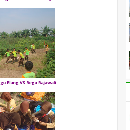
egu Elang VS Regu Rajawali