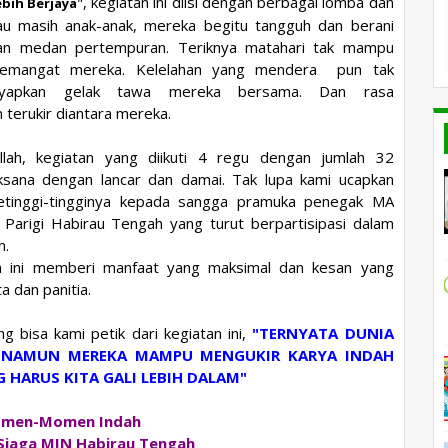
, kegiatan ini diisi dengan berbagai lomba dan
bih Berjaya
"
lau masih anak-anak, mereka begitu tangguh dan berani
kan medan pertempuran. Teriknya matahari tak mampu
semangat mereka. Kelelahan yang mendera
pun tak
nyapkan gelak tawa mereka bersama. Dan rasa
 terukir diantara mereka.
illah, kegiatan yang diikuti 4 regu dengan jumlah 32
aksana dengan lancar dan damai. Tak lupa kami ucapkan
etinggi-tingginya kepada sangga pramuka penegak MA
 Parigi Habirau Tengah yang turut berpartisipasi dalam
n.
n ini memberi manfaat yang maksimal dan kesan yang
a dan panitia.
g bisa kami petik dari kegiatan ini,
"TERNYATA DUNIA
N NAMUN MEREKA MAMPU MENGUKIR KARYA INDAH
 HARUS KITA GALI LEBIH DALAM"
omen-Momen Indah
Siaga MIN Habirau Tengah