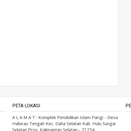
PETA LOKASI
PE
A L A M A T : Komplek Pendidikan Islam Parigi - Desa
Habirau Tengah Kec. Daha Selatan Kab. Hulu Sungai
Selatan Prov. Kalimantan Selatan - 71254