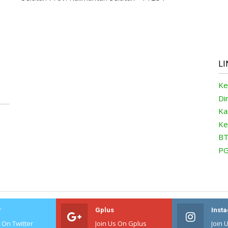
LI
Ke
Di
Ka
Ke
BT
PG
r
Gplus
Inst
s On Twitter
Join Us On Gplus
Join 