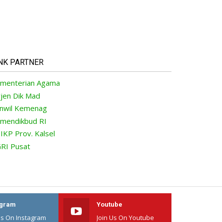
NK PARTNER
menterian Agama
rjen Dik Mad
nwil Kemenag
mendikbud RI
IKP Prov. Kalsel
RI Pusat
agram
Youtube
Us On Instagram
Join Us On Youtube