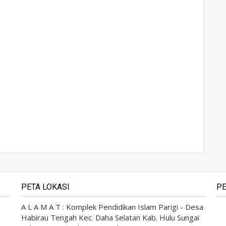
PETA LOKASI
PE
A L A M A T : Komplek Pendidikan Islam Parigi - Desa
Habirau Tengah Kec. Daha Selatan Kab. Hulu Sungai