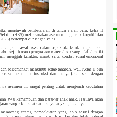
a mengawali pembelajaran di tahun ajaran baru, kelas II
Selatan (HSS) melaksanakan asesmen diagnostik kognitif dan
7/2025) bertempat di ruangan kelas.
n kemampuan awal siswa dalam aspek akademik maupun non-
hui sejauh mana penguasaan materi dasar yang telah dimiliki
an menggali karakter, minat, serta kondisi sosial-emosional
 dan bersemangat mengikuti setiap tahapan. Wali Kelas II pun
mereka memahami instruksi dan mengerjakan soal dengan
hwa asesmen ini sangat penting untuk mengenali kebutuhan
aran awal kemampuan dan karakter anak-anak. Hasilnya akan
jaran yang lebih tepat dan menyenangkan,” ujarnya.
 merancang strategi pembelajaran yang lebih sesuai dengan
ngga proses belajar mengajar dapat berjalan lebih optimal