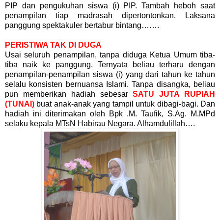
PIP dan pengukuhan siswa (i) PIP. Tambah heboh saat
penampilan tiap madrasah dipertontonkan. Laksana
panggung spektakuler bertabur bintang…….
PERISTIWA TAK DI DUGA
Usai seluruh penampilan, tanpa diduga Ketua Umum tiba-
tiba naik ke panggung. Ternyata beliau terharu dengan
penampilan-penampilan siswa (i) yang dari tahun ke tahun
selalu konsisten bernuansa Islami. Tanpa disangka, beliau
pun memberikan hadiah sebesar
SATU JUTA RUPIAH
(TUNAI)
buat anak-anak yang tampil untuk dibagi-bagi. Dan
hadiah ini diterimakan oleh Bpk .M. Taufik, S.Ag. M.MPd
selaku kepala MTsN Habirau Negara. Alhamdulillah….