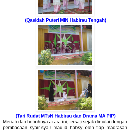
(Qasidah Puteri MIN Habirau Tengah)
(Tari Rudat MTsN Habirau dan Drama MA PIP)
Meriah dan hebohnya acara ini, tersaji sejak dimulai dengan
pembacaan syair-syair maulid habsy oleh tiap madrasah