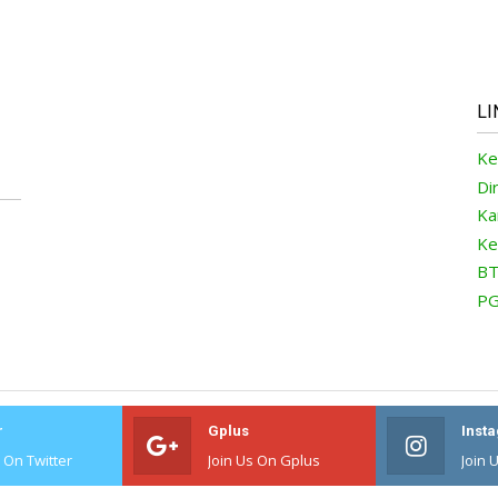
LI
Ke
Di
Ka
Ke
BT
PG
r
Gplus
Inst
s On Twitter
Join Us On Gplus
Join 