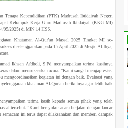
an Tenaga Kependidikan (PTK) Madrasah Ibtidaiyah Negeri
 rapat Kelompok Kerja Guru Madrasah Ibtidaiyah (KKG MI)
(24/05/2025) di MIN 14 HSS.
kegiatan Khataman Al-Qur'an Massal 2025 Tingkat MI se-
ukses diselenggarakan pada 15 April 2025 di Mesjid Al-Ihya,
cara.
ad Ikhsan Afdholi, S.Pd menyampaikan terima kasihnya
 keras dalam mensukseskan acara. “Kami sangat mengapresiasi
mengoordinasikan kegiatan ini dengan baik. Evaluasi yang
enyelenggaraan khataman Al-Qur'an berikutnya agar lebih baik
nyampaikan terima kasih kepada semua pihak yang telah
sal tersebut. “Kami bersyukur acara berjalan dengan lancar
n semacam ini terus dapat dilaksanakan dan memberi dampak