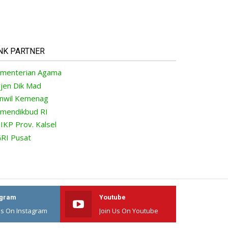
NK PARTNER
menterian Agama
rjen Dik Mad
nwil Kemenag
mendikbud RI
IKP Prov. Kalsel
RI Pusat
agram
Youtube
Us On Instagram
Join Us On Youtube