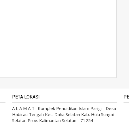
PETA LOKASI
PE
A L A M A T : Komplek Pendidikan Islam Parigi - Desa
Habirau Tengah Kec. Daha Selatan Kab. Hulu Sungai
Selatan Prov. Kalimantan Selatan - 71254